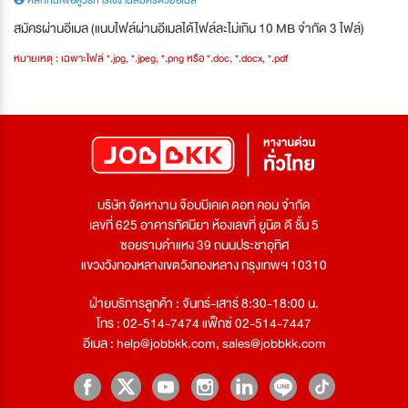
คลิกที่นี่เพื่อดูวิธีการใช้งานสมัครด้วยอีเมล
สมัครผ่านอีเมล (แนบไฟล์ผ่านอีเมลได้ไฟล์ละไม่เกิน 10 MB จำกัด 3 ไฟล์)
หมายเหตุ : เฉพาะไฟล์ *.jpg, *.jpeg, *.png หรือ *.doc, *.docx, *.pdf
บริษัท จัดหางาน จ๊อบบีเคเค ดอท คอม จำกัด
เลขที่ 625 อาคารทัศนียา ห้องเลขที่ ยูนิต ดี ชั้น 5
ซอยรามคำแหง 39 ถนนประชาอุทิศ
แขวงวังทองหลางเขตวังทองหลาง กรุงเทพฯ 10310
ฝ่ายบริการลูกค้า : จันทร์-เสาร์ 8:30-18:00 น.
โทร : 02-514-7474 แฟ็กซ์ 02-514-7447
อีเมล :
help@jobbkk.com
,
sales@jobbkk.com