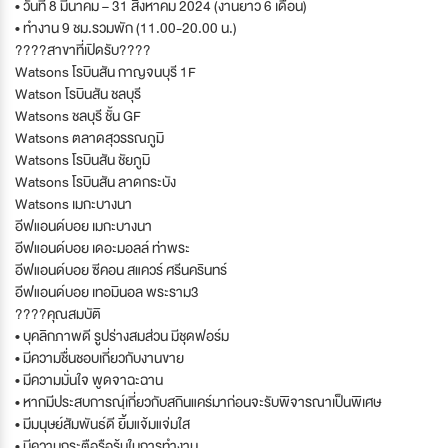
• วันที่ 8 มีนาคม – 31 สิงหาคม 2024 (งานยาว 6 เดือน)
• ทำงาน 9 ชม.รวมพัก (11.00-20.00 น.)
????สาขาที่เปิดรับ????
Watsons โรบินสัน กาญจนบุรี 1F
Watson โรบินสัน ชลบุรี
Watsons ชลบุรี ชั้น GF
Watsons ตลาดสุวรรณภูมิ
Watsons โรบินสัน ชัยภูมิ
Watsons โรบินสัน ลาดกระบัง
Watsons เมกะบางนา
อีฟแอนด์บอย เมกะบางนา
อีฟแอนด์บอย เดอะมอลล์ ท่าพระ
อีฟแอนด์บอย ซีคอน สแควร์ ศรีนครินทร์
อีฟแอนด์บอย เทอมินอล พระราม3
????คุณสมบัติ
• บุคลิกภาพดี รูปร่างสมส่วน มีชุดฟอร์ม
• มีความชื่นชอบเกี่ยวกับงานขาย
• มีความมั่นใจ พูดจาฉะฉาน
• หากมีประสบการณฺ์เกี่ยวกับสกินแคร์มาก่อนจะรับพิจารณาเป็นพิเศษ
• มีมนุษย์สัมพันธ์ดี ยิ้มแจ้มแจ่มใส
• มีความกระตือรือร้นในการทำงาน