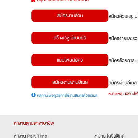
สมัครงานด่วน
สมัครด้วยเรซูเ
สร้างเรซูเม่แบบย่อ
สมัครง่ายและรว
แนบไฟล์สมัคร
สมัครด้วยการแน
สมัครงานผ่านอีเมล
สมัครผ่านอีเมล 
หมายเหตุ : เฉพาะไฟล
คลิกที่นี่เพื่อดูวิธีการใช้งานสมัครด้วยอีเมล
หางานตามสาขาอาชีพ
หางาน Part Time
หางาน โลจิสติกส์