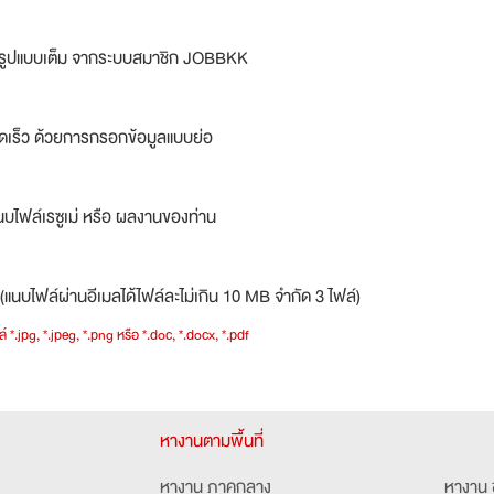
ม่รูปแบบเต็ม จากระบบสมาชิก JOBBKK
ดเร็ว ด้วยการกรอกข้อมูลแบบย่อ
บไฟล์เรซูเม่ หรือ ผลงานของท่าน
(แนบไฟล์ผ่านอีเมลได้ไฟล์ละไม่เกิน 10 MB จำกัด 3 ไฟล์)
์ *.jpg, *.jpeg, *.png หรือ *.doc, *.docx, *.pdf
หางานตามพื้นที่
หางาน ภาคกลาง
หางาน 