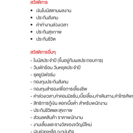
สวัสดิการ
เงินโบนัสตามผลงาน
ประกันสังคม
ค่าทำงานล่วงเวลา
ประกันสุขภาพ
ประกันชีวิต
สวัสดิการอื่นๆ
- โบนัสประจำปี (ขึ้นอยู่กับผลประกอบการ)
- วันพักร้อน วันหยุดประจำปี
- ชุดยูนิฟอร์ม
- กองทุนประกันสังคม
- กองทุนสำรองเพื่อการเลี้ยงชีพ
- ค่าล่วงเวลา,ค่าคอมมิชชั่น,เบี้ยเลี้ยง,ค่าเดินทาง,ค่าโทรศั
- สิทธิการกู้เงิน ดอกเบี้ยต่ำ สำหรับพนักงาน
- ประกันชีวิตและสุขภาพ
- ส่วนลดสินค้า ราคาพนักงาน
- งานเลี้ยงและรางวัลของขวัญปีใหม่
- เงินช่วยเหลือ ฌาปนกิจ