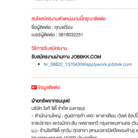
สนใจสมัครงานตำแหน่งงานนี้กรุณาติดต่อ
ชื่อผู้ติดต่อ : คุณฟร้อง
เบอร์ผู้ติดต่อ : 0818032251
วิธีการรับสมัครงาน
รับสมัครงานผ่านทาง JOBBKK.COM
hr_38822_1370430@applywork.jobbkk.com
ข้อมูลติดต่อ
ฝ่ายทรัพยากรมนุษย์
บริษัท ไอที ซิตี้ จำกัด (มหาชน)
- สำนักงานใหญ่ : ศูนย์การค้า เดอะ พาลาเดียม เวิลด์ ช้อปปิ
ราชปรารภ แขวงมักกะสัน เขตราชเทวี กรุงเทพมหานคร (วันจั
น.)- ร้านไอทีซิตี้ ทุกวัน ทุกสาขา (ตามเวลาเปิดปิิดของห้าง)
กรุงเทพมหานคร 10400 ประเทศไทย