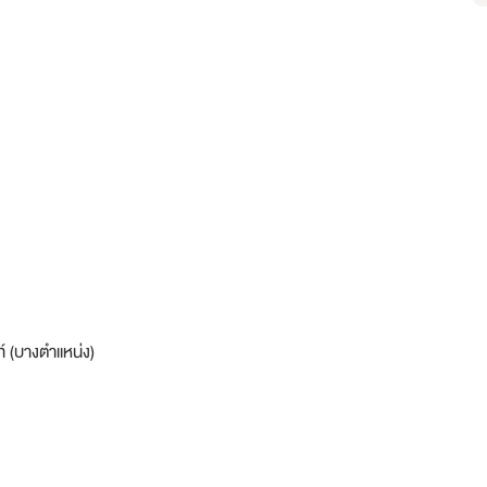
พท์ (บางตำแหน่ง)