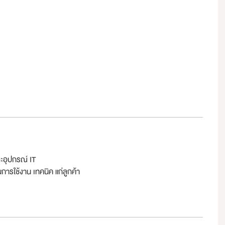
ละอุปกรณ์ IT
ารใช้งาน เทคนิค แก่ลูกค้า