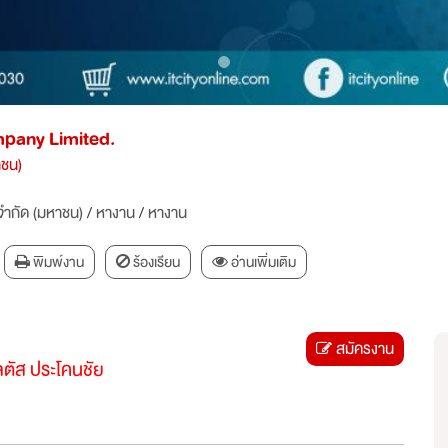
mpany Limited.
าชน)
้ จำกัด (มหาชน)
/
หางาน
/
หางาน
พิมพ์งาน
ร้องเรียน
อ่านเพิ่มเติม
สมัครงาน
ลตัส ประโคนชัย