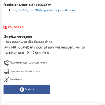
รับสมัครงานผ่านทาง JOBBKK.COM
hr_39757_835785@applywork.jobbkk.com
ข้อมูลติดต่อ
ฝ่ายทรัพยายกรบุคคล
บริษัท แอคคิว ฟาส แล็บ เซ็นเตอร์ จำกัด
เลขที่ 146 ถนนสุขสวัสดิ์ แขวงบางปะกอก เขตราษฎร์บูรณะ จังหวัด
กรุงเทพมหานคร 10140 ประเทศไทย
โทร. : 0641833236 , 024279966 ต่อ 668
https://www.imhthonburi.com/
Social Media :
Facebook