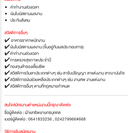
ค่าทำงานล่วงเวลา
เงินโบนัสตามผลงาน
ประกันสังคม
สวัสดิการอื่นๆ
✔️ อาหารราคาพนักงาน
✔️เงินโบนัสตามผลงาน (ขึ้นอยู่กับผลประกอบการ)
✔️ค่าทำงานล่วงเวลา
✔️การตรวจสุขภาพประจำปี
✔️กองทุนสำรองเลี้ยงชีพ
✔️สวัสดิการวันลาประเภทต่างๆ เช่น ลารับปริญญา ลาแต่งงาน ลาฌาปนกิจ
✔️สวัสดิการเงินช่วยเหลือประเภทต่างๆ เช่น งานศพ งานแต่งงาน
✔️สวัสดิการอื่นๆ ตามที่กฎหมายกำหนด
สนใจสมัครงานตำแหน่งงานนี้กรุณาติดต่อ
ชื่อผู้ติดต่อ : ฝ่ายทรัพยายกรบุคคล
เบอร์ผู้ติดต่อ : 0641833236 , 024279966#668
วิธีการรับสมัครงาน