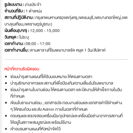
รูปแบบงาน :
งานประจำ
จำนวนที่รับ :
1 ตำแหน่ง
สถานที่ปฏิบัติงาน :
กรุงเทพมหานคร(เขตทุ่งครุ,เขตธนบุรี,เขตบางกอกใหญ่,เขต
บางขุนเทียน,เขตราษฎร์บูรณะ)
เงินเดือน(บาท) :
12,000 - 15,000
วันหยุด :
ไม่ระบุ
เวลาทำงาน :
08:00 - 17:00
เวลาทำงานอื่น :
ตามตารางที่โรงพยาบาลจัด หยุด 1 วัน/สัปดาห์
หน้าที่ความรับผิดชอบ
ซ่อมบำรุงตามแผนที่ได้รับมอบหมาย ให้ตรงตามเวลา
บำรุงรักษาอาคารและสถานที่เพื่อป้องกันความเสี่ยงในโรงพยาบาล
ซ่อมบำรุงตามใบงานซ่อม ให้ตรงตามเวลา และปิดงานให้สำเร็จภายในวัน
ที่กำหนด
เขียนใบรายงานซ่อม , เอกสารประกอบงานซ่อมและเอกสารค่าใช้จ่ายต่าง
ๆ ให้ครบถ้วน และส่ง Admin ภายในเวลาที่กำหนด
ควบคุมและตรวจสอบเครื่องมือ/อุปกรณ์และเครื่องมือช่าง/อาคารสถานที่
ให้อยู่ในสภาพสมบูรณ์และพร้อมใช้งาน
เข้าอบรมตามแผนที่หัวหน้าจัดไว้