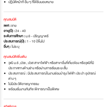
ปฏิบัติหน้าที่ อื่น ๆ ที่ได้รับมอบหมาย
คุณสมบัติ
เพศ :
ชาย
อายุ(ปี) :
24 - 40
ระดับการศึกษา :
ม.6 - ปริญญาตรี
ประสบการณ์(ปี) :
1 - 10 ปีขึ้นไป
อื่นๆ :
ไม่ระบุ
คุณสมบัติเพิ่มเติม
วุฒิ ม.6 ,ปวช , ปวส สาขาไฟฟ้า หรือสาขาอื่นที่เกี่ยวข้อง หรือวุฒิที่มี
ประกาศทางด้านช่าง หรือผ่านการเรียนระยะสั้น
ประสบการณ์ : มีประสบการณ์ในงานซ่อมบำรุง ไฟฟ้า ประปา อุปกรณ์
ต่าง ๆ
ไม่มีประวัติอาชญากรรม
พร้อมเริ่มงานทันทีจะพิจารณาเป็นพิเศษ
สวัสดิการ