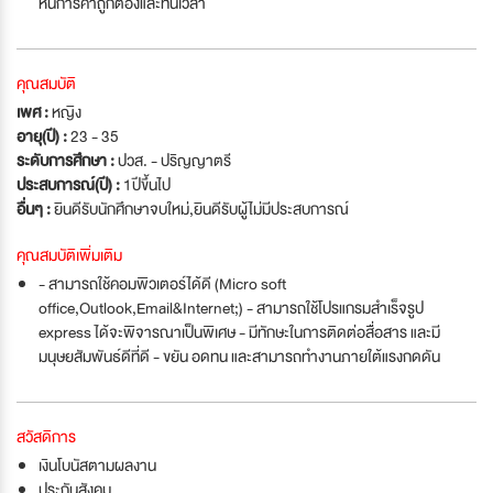
หนี้การค้าถูกต้องและทันเวลา
คุณสมบัติ
เพศ :
หญิง
อายุ(ปี) :
23 - 35
ระดับการศึกษา :
ปวส. - ปริญญาตรี
ประสบการณ์(ปี) :
1ปีขึ้นไป
อื่นๆ :
ยินดีรับนักศึกษาจบใหม่
,
ยินดีรับผู้ไม่มีประสบการณ์
คุณสมบัติเพิ่มเติม
- สามารถใช้คอมพิวเตอร์ได้ดี (Micro soft
office,Outlook,Email&Internet;) - สามารถใช้โปรแกรมสำเร็จรูป
express ได้จะพิจารณาเป็นพิเศษ - มีทักษะในการติดต่อสื่อสาร และมี
มนุษยสัมพันธ์ดีที่ดี - ขยัน อดทน และสามารถทำงานภายใต้แรงกดดัน
สวัสดิการ
เงินโบนัสตามผลงาน
ประกันสังคม