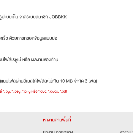
ม่รูปแบบเต็ม จากระบบสมาชิก JOBBKK
ดเร็ว ด้วยการกรอกข้อมูลแบบย่อ
บไฟล์เรซูเม่ หรือ ผลงานของท่าน
(แนบไฟล์ผ่านอีเมลได้ไฟล์ละไม่เกิน 10 MB จำกัด 3 ไฟล์)
์ *.jpg, *.jpeg, *.png หรือ *.doc, *.docx, *.pdf
หางานตามพื้นที่
หางาน ภาคกลาง
หางาน 