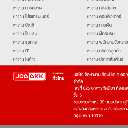
หางาน การตลาด
หางาน คลังสินค้า
หางาน โปรแกรมเมอร์
หางาน คอมพิวเตอร์
หางาน บัญชี
หางาน การเงิน
หางาน โรงแรม
หางาน ฝึกอบรม
หางาน ธุรการ
หางาน พนักงานชั่วคราว
หางาน IT
หางาน บริการลูกค้า
หางาน ในห้าง
หางาน ประชาสัมพันธ์
หางาน ท่องเที่ยว
หางาน รับโทรศัพท์
บริษัท จัดหางาน จ๊อบบีเคเค ดอ
หางาน จัดซื้อ
หางาน ประสานงาน
จำกัด
หางาน การขาย
หางาน จองตั๋ว
เลขที่ 625 อาคารทัศนียา ห้องเลขที
หางาน คีย์ข้อมูล
หางาน ร้านอาหาร
ชั้น 5
ซอยรามคำแหง 39 ถนนประชาอุท
หางาน บุคคล
หางาน กุ๊ก
แขวงวังทองหลางเขตวังทองหลา
หางาน วิศวกร
หางาน นักศึกษาฝึกงาน
กรุงเทพฯ 10310
หางาน เจ้าหน้าที่รักษาความปลอดภัย
หางาน Mobile Applica
Developer