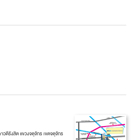
ภาวดีรังสิต แขวงจตุจักร เขตจตุจักร