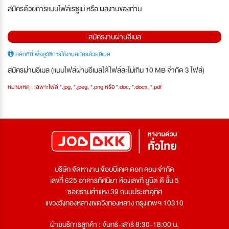
สมัครด้วยการแนบไฟล์เรซูเม่ หรือ ผลงานของท่าน
สมัครงานผ่านอีเมล
คลิกที่นี่เพื่อดูวิธีการใช้งานสมัครด้วยอีเมล
สมัครผ่านอีเมล (แนบไฟล์ผ่านอีเมลได้ไฟล์ละไม่เกิน 10 MB จำกัด 3 ไฟล์)
หมายเหตุ : เฉพาะไฟล์ *.jpg, *.jpeg, *.png หรือ *.doc, *.docx, *.pdf
บริษัท จัดหางาน จ๊อบบีเคเค ดอท คอม จำกัด
เลขที่ 625 อาคารทัศนียา ห้องเลขที่ ยูนิต ดี ชั้น 5
ซอยรามคำแหง 39 ถนนประชาอุทิศ
แขวงวังทองหลางเขตวังทองหลาง กรุงเทพฯ 10310
ฝ่ายบริการลูกค้า : จันทร์-เสาร์ 8:30-18:00 น.