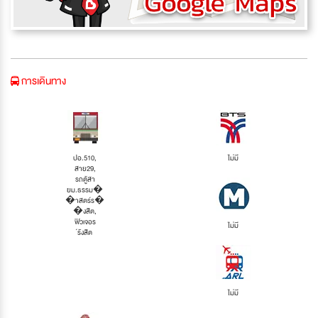
การเดินทาง
ปอ.510,
ไม่มี
สาย29,
รถตู้สา
ยม.ธรรม�
�าสตร์ร�
�งสิต,
ฟิวเจอร
ไม่มี
์รังสิต
ไม่มี