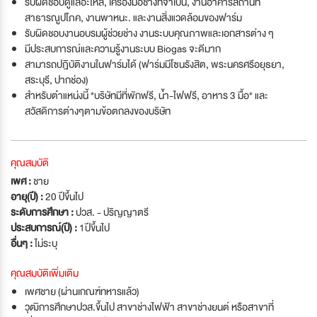
รับผิดชอบดูแลอะไหล่, เครื่องมือช่างที่จำเป็น, งานอาคารสถานที่
สาธารณูปโภค, งานพาหนะ. และงานสิ่งแวดล้อมของฟาร์ม
รับผิดชอบงานอบรมผู้ช่วยช่าง งานระบบคุณภาพและเอกสารต่าง ๆ
มีประสบการณ์และความรู้งานระบบ Biogas จะดีมาก
สามารถปฎิบัติงานในฟาร์มได้ (ฟาร์มมีโซนรังสิต, พระนครศรีอยุธยา,
สระบุรี, ปากช่อง)
สำหรับตำแหน่งนี้ *บริษัทมีที่พักฟรี, น้ำ-ไฟฟรี, อาหาร 3 มื้อ* และ
สวัสดิการต่างๆตามข้อตกลงของบริษัท
คุณสมบัติ
เพศ :
ชาย
อายุ(ปี) :
20 ปีขึ้นไป
ระดับการศึกษา :
ปวส. - ปริญญาตรี
ประสบการณ์(ปี) :
1ปีขึ้นไป
อื่นๆ :
ไม่ระบุ
คุณสมบัติเพิ่มเติม
เพศชาย (ผ่านเกณฑ์ทหารแล้ว)
วุฒิการศึกษาปวส.ขึ้นไป สาขาช่างไฟฟ้า สาขาช่างยนต์ หรือสาขาที่