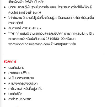
เกี่ยวข้องด้านไฟฟ้า เป็นหลัก
มีทักษะ ความรู้พื้นฐานในการซ่อมแซม บำรุงรักษาเครื่องใช้ไฟฟ้า ตู้
คอนโทรล เครื่องสำรองไฟ
ใส่ใจในงาน มีความใฝ่รู้ รักที่จะเรียนรู้ ละเอียดรอบคอบ ไม่แพ้ฝุ่น,กลิ่น
อาหารสัตว์
สัมภาษณ์ VDO Call Line
***หากท่านสนใจงาน รบกวนส่งเรสุเม่อัปเดท เข้ามาทางไลน์ Line ID :
hrcentaco2 หรือบันทึกเบอร์ 0819583199 หรือเมล
worawood.bo@centaco.com
จักขอบคุณมากครับ
สวัสดิการ
ประกันสังคม
ค่าตอบแทนพิเศษ
เงินโบนัสตามผลงาน
ตามข้อตกลงของบริษัท
ค่าใช้จ่ายสำหรับที่อยู่อาศัย
ประกันชีวิต
ค่าทำงานล่วงเวลา