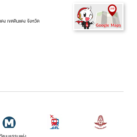
ดง เขตดินแดง จังหวัด
์วัฒนธรรมแห่ง