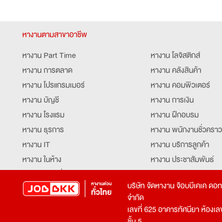
หางานตามสาขาอาชีพ
หางาน Part Time
หางาน โลจิสติกส์
หางาน การตลาด
หางาน คลังสินค้า
หางาน โปรแกรมเมอร์
หางาน คอมพิวเตอร์
หางาน บัญชี
หางาน การเงิน
หางาน โรงแรม
หางาน ฝึกอบรม
หางาน ธุรการ
หางาน พนักงานชั่วคราว
หางาน IT
หางาน บริการลูกค้า
หางาน ในห้าง
หางาน ประชาสัมพันธ์
หางาน ท่องเที่ยว
หางาน รับโทรศัพท์
บริษัท จัดหางาน จ๊อบบีเคเค ดอ
หางาน จัดซื้อ
หางาน ประสานงาน
จำกัด
หางาน การขาย
หางาน จองตั๋ว
เลขที่ 625 อาคารทัศนียา ห้องเลขที
หางาน คีย์ข้อมูล
หางาน ร้านอาหาร
ชั้น 5