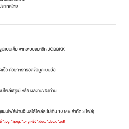
ประเทศไทย
ม่รูปแบบเต็ม จากระบบสมาชิก JOBBKK
ดเร็ว ด้วยการกรอกข้อมูลแบบย่อ
บไฟล์เรซูเม่ หรือ ผลงานของท่าน
(แนบไฟล์ผ่านอีเมลได้ไฟล์ละไม่เกิน 10 MB จำกัด 3 ไฟล์)
์ *.jpg, *.jpeg, *.png หรือ *.doc, *.docx, *.pdf