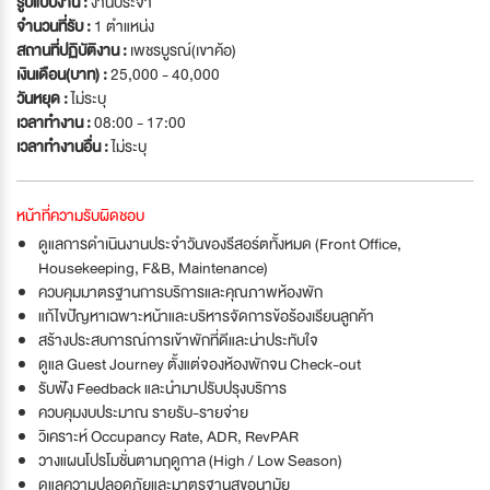
รูปแบบงาน :
งานประจำ
จำนวนที่รับ :
1 ตำแหน่ง
สถานที่ปฏิบัติงาน :
เพชรบูรณ์(เขาค้อ)
เงินเดือน(บาท) :
25,000 - 40,000
วันหยุด :
ไม่ระบุ
เวลาทำงาน :
08:00 - 17:00
เวลาทำงานอื่น :
ไม่ระบุ
หน้าที่ความรับผิดชอบ
ดูแลการดำเนินงานประจำวันของรีสอร์ตทั้งหมด (Front Office,
Housekeeping, F&B, Maintenance)
ควบคุมมาตรฐานการบริการและคุณภาพห้องพัก
แก้ไขปัญหาเฉพาะหน้าและบริหารจัดการข้อร้องเรียนลูกค้า
สร้างประสบการณ์การเข้าพักที่ดีและน่าประทับใจ
ดูแล Guest Journey ตั้งแต่จองห้องพักจน Check-out
รับฟัง Feedback และนำมาปรับปรุงบริการ
ควบคุมงบประมาณ รายรับ-รายจ่าย
วิเคราะห์ Occupancy Rate, ADR, RevPAR
วางแผนโปรโมชั่นตามฤดูกาล (High / Low Season)
ดูแลความปลอดภัยและมาตรฐานสุขอนามัย