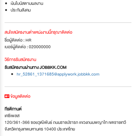
เงินโบนัสตามผลงาน
ประกันสังคม
สนใจสมัครงานตำแหน่งงานนี้กรุณาติดต่อ
ชื่อผู้ติดต่อ : HR
เบอร์ผู้ติดต่อ : 020000000
วิธีการรับสมัครงาน
รับสมัครงานผ่านทาง JOBBKK.COM
hr_52861_1371685@applywork.jobbkk.com
ข้อมูลติดต่อ
กีรติกานต์
เคซีเพลส
120/361-366 ซอยวุฒิพันธ์ ถนนราชปรารภ แขวงถนนพญาไท เขตราชเทวี
จังหวัดกรุงเทพมหานคร 10400 ประเทศไทย