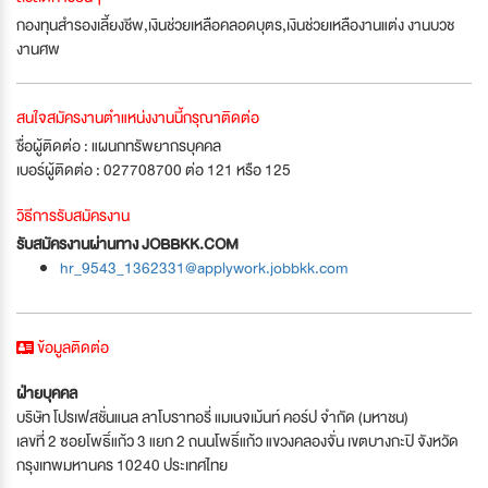
กองทุนสำรองเลี้ยงชีพ,เงินช่วยเหลือคลอดบุตร,เงินช่วยเหลืองานแต่ง งานบวช
งานศพ
สนใจสมัครงานตำแหน่งงานนี้กรุณาติดต่อ
ชื่อผู้ติดต่อ : แผนกทรัพยากรบุคคล
เบอร์ผู้ติดต่อ : 027708700 ต่อ 121 หรือ 125
วิธีการรับสมัครงาน
รับสมัครงานผ่านทาง JOBBKK.COM
hr_9543_1362331@applywork.jobbkk.com
ข้อมูลติดต่อ
ฝ่ายบุคคล
บริษัท โปรเฟสชั่นแนล ลาโบราทอรี่ แมเนจเม้นท์ คอร์ป จำกัด (มหาชน)
เลขที่ 2 ซอยโพธิ์แก้ว 3 แยก 2 ถนนโพธิ์แก้ว แขวงคลองจั่น เขตบางกะปิ จังหวัด
กรุงเทพมหานคร 10240 ประเทศไทย