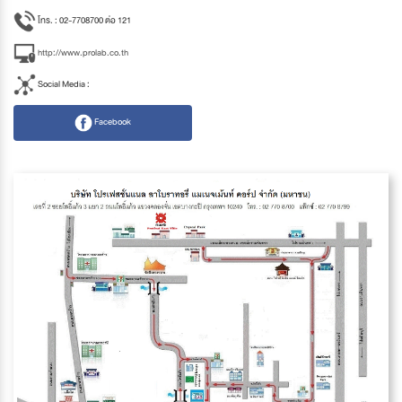
โทร. : 02-7708700 ต่อ 121
http://www.prolab.co.th
Social Media :
Facebook