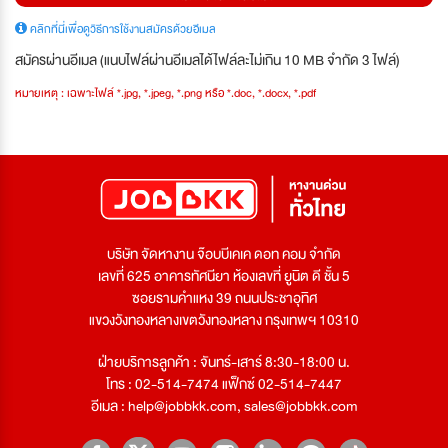
คลิกที่นี่เพื่อดูวิธีการใช้งานสมัครด้วยอีเมล
สมัครผ่านอีเมล (แนบไฟล์ผ่านอีเมลได้ไฟล์ละไม่เกิน 10 MB จำกัด 3 ไฟล์)
หมายเหตุ : เฉพาะไฟล์ *.jpg, *.jpeg, *.png หรือ *.doc, *.docx, *.pdf
บริษัท จัดหางาน จ๊อบบีเคเค ดอท คอม จำกัด
เลขที่ 625 อาคารทัศนียา ห้องเลขที่ ยูนิต ดี ชั้น 5
ซอยรามคำแหง 39 ถนนประชาอุทิศ
แขวงวังทองหลางเขตวังทองหลาง กรุงเทพฯ 10310
ฝ่ายบริการลูกค้า : จันทร์-เสาร์ 8:30-18:00 น.
โทร : 02-514-7474 แฟ็กซ์ 02-514-7447
อีเมล :
help@jobbkk.com
,
sales@jobbkk.com