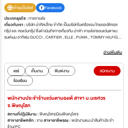
เข้าชมเว็บไซต์
Facebook
ประเภทธุรกิจ :
การขายส่ง
เกี่ยวกับเรา :
บริษัท นำศิลปไทย จำกัด เป็นบริษัทในเครือของ ไทยออปติคอล
กรุ๊ป และ หอแว่นกรุ๊ป ซึ่งดำเนินกิจการเกี่ยวกับ นำเข้า ขายส่งกรอบแว่นตาแบ
รนด์เนม อาทิเช่น GUCCI , CARTIER , ELLE , PUMA , TOMMY HILFIGER
, HUGO BOSS , DOLCE\' & GABBANA , D&G , BURBERRY ฯลฯ และ
เลนส์แว่นตาทุกชนิด เช่น EXCELITE LENS , SEIKO LENS , TOKAI LENS
อ่านเพิ่มเติม
ฯลฯ และเครื่องตรวจวัดสายตา รวมทั้งอุปกรณ์ เครื่องมือที่ใช้ในการประกอบ
แว่นตาทุกชนิด บริษัทฯ จึงมีความต้องการผู้ที่มีความสามารถเข้ามาเป็นส่วนหนึ่ง
ของผู้ร่วมงานที่มีคุณภาพและพร้อมจะก้าวหน้าไปกับเรา
แชร์
เก็บงาน
พิมพ์งาน
สมัครงาน
ร้องเรียน
พนักงานประจำร้านแว่นตามองเด้ สาขา ม.นเรศวร
จ.พิษณุโลก
สถานที่ปฏิบัติงาน :
พิษณุโลก(เมืองพิษณุโลก)
สาขาอาชีพหลัก :
ขาย
สาขาอาชีพรอง :
พนักงานแนะนำสินค้าประจำ
ร้าน/PC