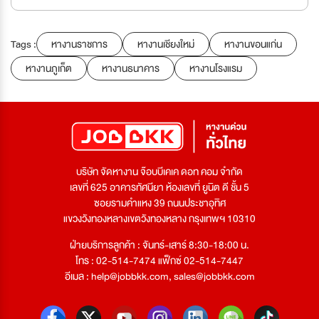
Tags :
หางานราชการ
หางานเชียงใหม่
หางานขอนแก่น
หางานภูเก็ต
หางานธนาคาร
หางานโรงแรม
บริษัท จัดหางาน จ๊อบบีเคเค ดอท คอม จำกัด
เลขที่ 625 อาคารทัศนียา ห้องเลขที่ ยูนิต ดี ชั้น 5
ซอยรามคำแหง 39 ถนนประชาอุทิศ
แขวงวังทองหลางเขตวังทองหลาง กรุงเทพฯ 10310
ฝ่ายบริการลูกค้า : จันทร์-เสาร์ 8:30-18:00 น.
โทร : 02-514-7474 แฟ็กซ์ 02-514-7447
อีเมล :
help@jobbkk.com
,
sales@jobbkk.com