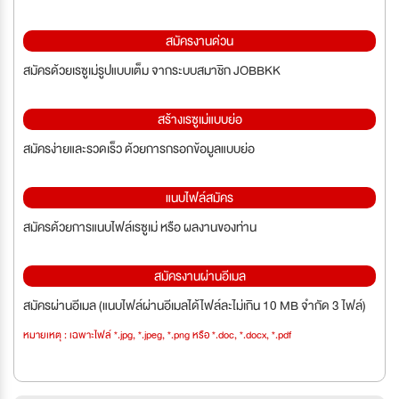
สมัครงานด่วน
สมัครด้วยเรซูเม่รูปแบบเต็ม จากระบบสมาชิก JOBBKK
สร้างเรซูเม่แบบย่อ
สมัครง่ายและรวดเร็ว ด้วยการกรอกข้อมูลแบบย่อ
แนบไฟล์สมัคร
สมัครด้วยการแนบไฟล์เรซูเม่ หรือ ผลงานของท่าน
สมัครงานผ่านอีเมล
สมัครผ่านอีเมล (แนบไฟล์ผ่านอีเมลได้ไฟล์ละไม่เกิน 10 MB จำกัด 3 ไฟล์)
หมายเหตุ : เฉพาะไฟล์ *.jpg, *.jpeg, *.png หรือ *.doc, *.docx, *.pdf