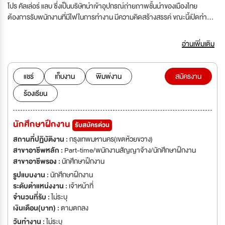
โปร คัลเล่อร์ แลบ ซึ่งเป็นบริษัทนำเข้าอุปกรณ์ถ่ายภาพชั้นนำของเมืองไทย
ต้องการรับพนักงานที่มีไฟในการทำงาน มีความคิดสร้างสรรค์ ขณะนี้เปิดทำการ
แล้ว 3 สาขาคือ สาขาห้วยขวาง'สตูดิโอถ่ายภาพเด็กและครอบครัวระดับมือ
อาชีพ ในเครือบริษัท โปร คัลเล่อร์ แลบ ซึ่งเป็นบริษัทนำเข้าอุปกรณ์ถ่ายภาพชั้น
อ่านเพิ่มเติม
นำของเมืองไทย ต้องการรับพนักงานที่มีไฟในการทำงาน มีความคิดสร้างสรรค์
ขณะนี้เปิดทำการแล้ว 3 สาขาคือ สาขาห้วยขวาง
แชร์
เก็บงาน
พิมพ์งาน
สมัครงาน
ร้องเรียน
นักศึกษาฝึกงาน
รับสมัครด่วน
สถานที่ปฏิบัติงาน :
กรุงเทพมหานคร(เขตห้วยขวาง)
สาขาอาชีพหลัก :
Part-time/พนักงานสัญญาจ้าง/นักศึกษาฝึกงาน
สาขาอาชีพรอง :
นักศึกษาฝึกงาน
รูปแบบงาน :
นักศึกษาฝึกงาน
ระดับตำแหน่งงาน :
เจ้าหน้าที่
จำนวนที่รับ :
ไม่ระบุ
เงินเดือน(บาท) :
ตามตกลง
วันทำงาน :
ไม่ระบุ