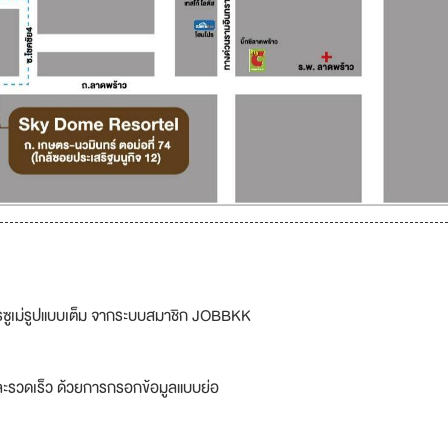
รซูเม่รูปแบบเต็ม จากระบบสมาชิก JOBBKK
ละรวดเร็ว ด้วยการกรอกข้อมูลแบบย่อ