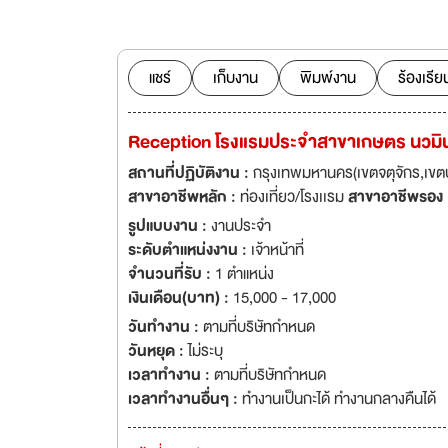
ซึ่งอยูในช่วงการขย
สตรัคชั่น จำกัด ปร
โรงงาน โครงการขนา
ร่วมกว่า 20 ปี ซึ่
แชร์
เก็บงาน
พิมพ์งาน
ร้องเรีย
พัฒนา , Carrefour 
สู่ธุรกิจอสังหาริม
Reception โรงแรมประจำสาขาเกษตร นวมิน
พร็อพเพอร์ตี้ส์ ซึ่
มากมายขององค์กร
สถานที่ปฏิบัติงาน :
กรุงเทพมหานคร(เขตจตุจักร,เขตบ
สาขาอาชีพหลัก :
ท่องเที่ยว/โรงเเรม
สาขาอาชีพรอง
รูปแบบงาน :
งานประจำ
ระดับตำแหน่งงาน :
เจ้าหน้าที่
จำนวนที่รับ :
1 ตำแหน่ง
เงินเดือน(บาท) :
15,000 - 17,000
วันทำงาน :
ตามที่บริษัทกำหนด
วันหยุด :
ไม่ระบุ
เวลาทำงาน :
ตามที่บริษัทกำหนด
เวลาทำงานอื่นๆ :
ทำงานเป็นกะได้ ทำงานกลางคืนได้