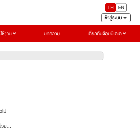
TH
EN
เข้าสู่ระบบ
รใช้งาน
บทความ
เกี่ยวกับจ๊อบบีเคเค
่วไป
น่วย
สตัน )