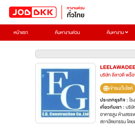
หน้าแรก
ค้นหางานด่วน
ค้นหางาน
LEELAWADEE
บริษัท ลีลาวดี พร็อ
เข้าชมเว็บไซต์
ประเภทธุรกิจ :
โร
เกี่ยวกับเรา :
บริษั
อาคารสูง ห้างสรรพ
สถาปัตยกรรม โดยดำเ
งานภาครัฐบาล อาทิเ