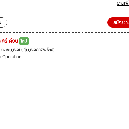
ายโครงสร้างบริษัท เพื่อรองรับโครงการอีกมากมายขององค์กร\'บริษัท อี.จี.ค
อ่านเพิ
ะกอบธุรกิจรับเหมางานก่อสร้าง ต่อเติมอาคารทั่วไป อาคารสูง ห้างสรรพสินค้
ดใหญ่ และไฮเปอร์มาร์เก็ต งานด้านวิศวกรและสถาปัตยกรรม โดยดำเนินธุรก
งได้รับความไว้วางใจจากบริษัทชั้นนำ และจากหน่วยงานภาครัฐบาล อาทิเช่น เซ็นทร
น
สมัครงา
, กลุ่มในเครือ K.E.LAND ( CDC , เดอะ คริสตัน ) ปัจจุบันบริษัทได้ขยายธุรกิจ
ทรัพย์ประเภทที่พัก โรงแรม เซอร์วิสอพาร์ทเมนท์ บริหารงานโดย บริษัท ลีลาวดี
ทร์ ด่วน
ใหม่
งเป็นบริษัทในเครือของ อี.จี.กรุ๊ป จึงมีการขยายโครงสร้างบริษัท เพื่อรองรับธุรก
างเขน,เขตบึงกุ่ม,เขตลาดพร้าว)
 :
Operation