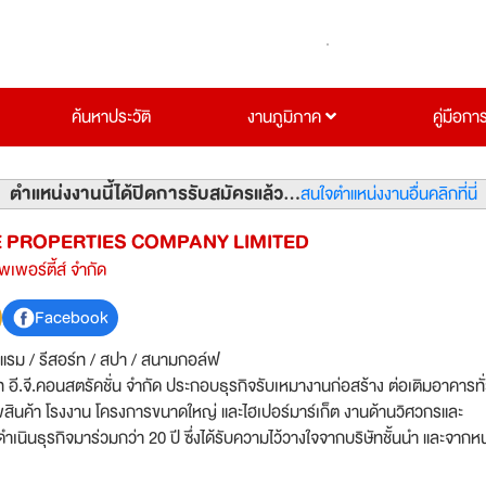
ค้นหาประวัติ
งานภูมิภาค
คู่มือกา
ตำแหน่งงานนี้ได้ปิดการรับสมัครแล้ว...
สนใจตำแหน่งงานอื่นคลิกที่นี่
 PROPERTIES COMPANY LIMITED
พเพอร์ตี้ส์ จำกัด
Facebook
งแรม / รีสอร์ท / สปา / สนามกอล์ฟ
ท อี.จี.คอนสตรัคชั่น จำกัด ประกอบธุรกิจรับเหมางานก่อสร้าง ต่อเติมอาคารทั
สินค้า โรงงาน โครงการขนาดใหญ่ และไฮเปอร์มาร์เก็ต งานด้านวิศวกรและ
นินธุรกิจมาร่วมกว่า 20 ปี ซึ่งได้รับความไว้วางใจจากบริษัทชั้นนำ และจากห
ช่น เซ็นทรัลพัฒนา , Carrefour , กลุ่มในเครือ K.E.LAND ( CDC , เดอะ คริ