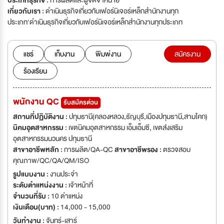
ประเภทธุรกิจ :
การผลิตและผู้จัดจำหน่าย
เกี่ยวกับเรา :
ดำเนินธุรกิจเกี่ยวกับเฟอร์นิเจอร์เหล็กสำนักงานทุก
ประเภท'ดำเนินธุรกิจเกี่ยวกับเฟอร์นิเจอร์เหล็กสำนักงานทุกประเภท
แชร์
เก็บงาน
พิมพ์งาน
สมัครงาน
ร้องเรียน
พนักงาน QC
รับสมัครด่วน
สถานที่ปฏิบัติงาน :
ปทุมธานี(คลองหลวง,ธัญบุรี,เมืองปทุมธานี,สามโคก)
นิคมอุตสาหกรรม :
เขตนิคมอุตสาหกรรม เอ็มเอ็มซี, เขตส่งเสริม
อุตสาหกรรมนวนคร ปทุมธานี
สาขาอาชีพหลัก :
การผลิต/QA-QC
สาขาอาชีพรอง :
ตรวจสอบ
คุณภาพ/QC/QA/QM/ISO
รูปแบบงาน :
งานประจำ
ระดับตำแหน่งงาน :
เจ้าหน้าที่
จำนวนที่รับ :
10 ตำแหน่ง
เงินเดือน(บาท) :
14,000 - 15,000
วันทำงาน :
จันทร์-เสาร์