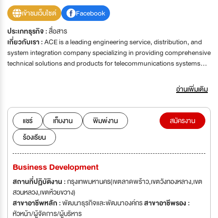
เข้าชมเว็บไซต์
Facebook
ประเภทธุรกิจ :
สื่อสาร
เกี่ยวกับเรา :
ACE is a leading engineering service, distribution, and
system integration company specializing in providing comprehensive
technical solutions and products for telecommunications systems
suppliers and operators. Our expertise now also extends into AI
innovative products and development, reflecting our commitment to
อ่านเพิ่มเติม
next-generation technologies. Our extensive support services
encompass Radio Network Planning, Capacity Planning,
Supervision, Installation, and Commissioning, as well as Operation
แชร์
เก็บงาน
พิมพ์งาน
สมัครงาน
and Maintenance. Our product portfolio includes a diverse range of
ร้องเรียน
items, from power splitters and connectors to indoor and outdoor
antennas, as well as sophisticated signal boosters and repeaters.
Additionally, we excel in delivering full turnkey solutions for In-
Business Development
building coverage, ensuring seamless communication infrastructure
for our clients. We also offer communication fixing services to
สถานที่ปฏิบัติงาน :
กรุงเทพมหานคร(เขตลาดพร้าว,เขตวังทองหลาง,เขต
address any issues that may arise. Moreover, we are dedicated to
สวนหลวง,เขตห้วยขวาง)
promoting sustainability by offering solar energy and green energy
สาขาอาชีพหลัก :
พัฒนาธุรกิจและพัฒนาองค์กร
สาขาอาชีพรอง :
solutions. Committed to quality, we are proud to have received
หัวหน้า/ผู้จัดการ/ผู้บริหาร