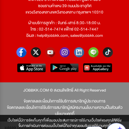
ซอยรามคำแหง 39 ถนนประชาอุทิศ
แขวงวังทองหลางเขตวังทองหลาง กรุงเทพฯ 10310
ฝ่ายบริการลูกค้า : จันทร์-เสาร์ 8:30-18:00 น.
โทร : 02-514-7474 แฟ็กซ์ 02-514-7447
อีเมล :
help@jobbkk.com
,
sales@jobbkk.com
JOBBKK.COM © สงวนลิขสิทธิ์ All Right Reserved
ข้อตกลงและเงื่อนไขการใช้บริการสมาชิกผู้ประกอบการ
ข้อตกลงและเงื่อนไขการใช้บริการสมาชิกผู้สมัครงาน
นโยบายความเป็นส่วนตัว
นโยบายคุกกี้
เว็บไซต์นี้มีการจัดเก็บคุกกี้เพื่อมอบประสบการณ์การใช้งานเว็บไซต์ของคุณให้ดียิ่ง
ขึ้นการดำเนินการต่อบนเว็บไซต์นี้ถือว่าคุณยอมรับการใช้งานคุกกี้
jobbkk มีเพียงเว็บเดียวเท่านั้น ไม่มีเว็บเครือข่าย โปรดอย่าหลงเชื่อผู้แอบอ้าง และ