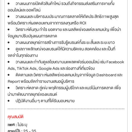
วางแผนการเปิดตัวสินค้าใหม่ รวมถึงกิจกรรมส่งเสริมการขายทั้ง
ออนไลน์และออฟไลน์
วางแผนและบริหารงบประมาณการตลาดให้เกิดประสิทธิภาพสูงสุด
พร้อมวิเคราะห์ผลตอบแทนจากการลงทุนหรือ ROI
วิเคราะห์ต้นทุน กำไร ยอดขาย และผลลัพธ์ของแต่ละแคมเปญ เพื่อนำ
ข้อมูลมาปรับปรุงแผนการตลาด
วางแผนกลยุทธ์การสร้างการรับรู้แบรนด์ทั้งระยะสั้นและระยะยาว
ดูแลภาพลักษณ์ของแบรนด์ให้มีความชัดเจน สอดคล้อง และเป็นที่
จดจำในทุกช่องทาง
วางแผนและกำกับดูแลโฆษณาบนแพลตฟอร์มออนไลน์ เช่น Facebook
Ads, TikTok Ads, Google Ads และช่องทางที่เกี่ยวข้อง
ติดตามและวิเคราะห์ผลลัพธ์ของแคมเปญจากข้อมูล Dashboard และ
Report พร้อมจัดทำรายงานเสนอผู้บริหาร
วิเคราะห์ตลาด คู่แข่ง พฤติกรรมผู้บริโภค และแนวโน้มการตลาด เพื่อ
นำมาพัฒนากลยุทธ์ของแบรนด์
ปฏิบัติงานอื่น ๆ ตามที่ได้รับมอบหมาย
คุณสมบัติ
เพศ :
ไม่ระบุ
อายุ(ปี) :
25 - 35