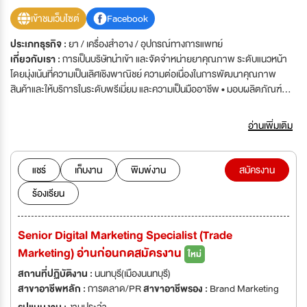
เข้าชมเว็บไซต์
Facebook
ประเภทธุรกิจ :
ยา / เครื่องสำอาง / อุปกรณ์ทางการแพทย์
เกี่ยวกับเรา :
การเป็นบริษัทนำเข้า และจัดจำหน่ายยาคุณภาพ ระดับแนวหน้า
โดยมุ่งเน้นที่ความเป็นเลิศเชิงพาณิชย์ ความต่อเนื่องในการพัฒนาคุณภาพ
สินค้าและให้บริการในระดับพรีเมี่ยม และความเป็นมืออาชีพ • มอบผลิตภัณฑ์
คุณภาพสูงสุดให้ลูกค้าทุกกลุ่ม • ตอบสนองความต้องการของลูกค้าโดยให้
บริการอย่างมืออาชีพ • ให้ความสำคัญเรื่องผลตอบแทนให้แก่พนักงาน ผู้ร่วม
อ่านเพิ่มเติม
งาน และผู้ถือหุ้น ด้วยการเติบโตของรายได้และผลกำไรที่มั่นคงและต่อเนื่อง • เป็น
แบบอย่างในด้านความเป็นมืออาชีพ ความโปร่งใส และการดำเนินธุรกิจด้วยหลัก
ธรรมาภิบาล • มอบความไว้วางใจ อำนาจ และรางวัลแก่พนักงาน เพื่อสร้าง
แชร์
เก็บงาน
พิมพ์งาน
สมัครงาน
ความร่วมรับผิดชอบ • ร่วมสร้างประโยชน์ให้แก่สังคม
ร้องเรียน
https://nkmedicgroup.co.th/
Senior Digital Marketing Specialist (Trade
Marketing) อ่านก่อนกดสมัครงาน
ใหม่
สถานที่ปฏิบัติงาน :
นนทบุรี(เมืองนนทบุรี)
สาขาอาชีพหลัก :
การตลาด/PR
สาขาอาชีพรอง :
Brand Marketing