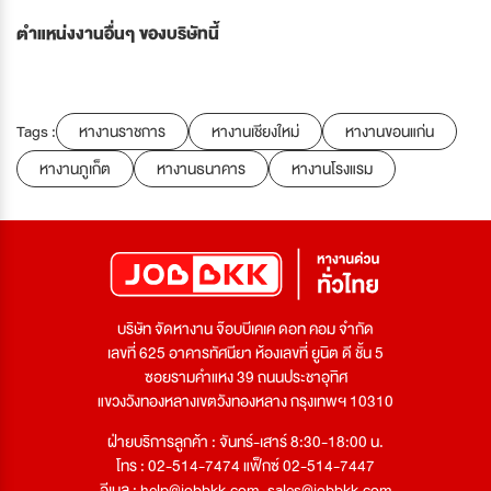
ตำแหน่งงานอื่นๆ ของบริษัทนี้
Tags :
หางานราชการ
หางานเชียงใหม่
หางานขอนแก่น
หางานภูเก็ต
หางานธนาคาร
หางานโรงแรม
บริษัท จัดหางาน จ๊อบบีเคเค ดอท คอม จำกัด
เลขที่ 625 อาคารทัศนียา ห้องเลขที่ ยูนิต ดี ชั้น 5
ซอยรามคำแหง 39 ถนนประชาอุทิศ
แขวงวังทองหลางเขตวังทองหลาง กรุงเทพฯ 10310
ฝ่ายบริการลูกค้า : จันทร์-เสาร์ 8:30-18:00 น.
โทร : 02-514-7474 แฟ็กซ์ 02-514-7447
อีเมล :
help@jobbkk.com
,
sales@jobbkk.com