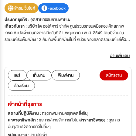
เข้าชมเว็บไซต์
Facebook
ประเภทธุรกิจ :
อุตสาหกรรมยานพาหนะ
เกี่ยวกับเรา :
บริษัท โต ออโต้คาร์ จำกัด ศูนย์รวมรถยนต์มือสอง คัดสภาพ
เกรด A เปิดดำเนินกิจการเมื่อวันที่ 31 พฤษภาคม พ.ศ. 2549 โดยมีจำนวน
รถยนต์เริ่มต้นเพียง 13 คัน กับพื้นที่เพียงไม่กี่ หน่วย ของตลาดรถยนต์ แต่ด้วย
ประสบการณ์ด้านธุรกิจที่มีมานานมากกว่าสิบปี ทำให้บริษัทดำเนินงานด้วย
ศักยภาพสูง จนประสบความสำเร็จได้อย่างรวดเร็ว และขึ้นเป็นโชว์รูม รถยนต์ มือ
อ่านเพิ่มเติม
สอง แถวหน้าภายในเวลา เพียง 3 ปี ปัจจุบันบริษัทมีรถยนต์คุณภาพ ให้ลูกค้า
เลือกมากกว่า 200 คัน และมียอดขายมากกว่า 80 คัน ต่อเดือน เหตุผลสำคัญที่
ทำให้ลูกค้าให้ความไว้วางใจในการ แลกเปลี่ยน ซื้อ ขาย เพราะเรามีทีมงานที่มี
แชร์
เก็บงาน
พิมพ์งาน
สมัครงาน
คุณภาพ มีการอบรมความรู้ความสามารถ ในการเอาใจใส่ แนะนำ ตอบคำถาม
ร้องเรียน
และแก้ไขปัญหาให้ลูกค้า อย่างจริงจัง นอกจากนี้ราคารถยนต์ ของเรามั่นใจได้ว่า
ถูกกว่า ราคากลางของตลาดรถยนต์ มือสองทั่วไปอย่างแน่นอน
เจ้าหน้าที่ธุรการ
สถานที่ปฏิบัติงาน :
กรุงเทพมหานคร(เขตตลิ่งชัน)
สาขาอาชีพหลัก :
ธุรการ/การจัดการทั่วไป
สาขาอาชีพรอง :
ธุรการ
อื่นๆ/การจัดการทั่วไปอื่นๆ
รูปแบบงาน :
งานประจำ