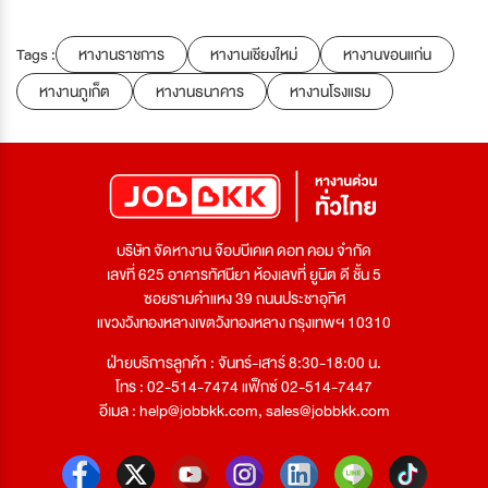
Tags :
หางานราชการ
หางานเชียงใหม่
หางานขอนแก่น
หางานภูเก็ต
หางานธนาคาร
หางานโรงแรม
บริษัท จัดหางาน จ๊อบบีเคเค ดอท คอม จำกัด
เลขที่ 625 อาคารทัศนียา ห้องเลขที่ ยูนิต ดี ชั้น 5
ซอยรามคำแหง 39 ถนนประชาอุทิศ
แขวงวังทองหลางเขตวังทองหลาง กรุงเทพฯ 10310
ฝ่ายบริการลูกค้า : จันทร์-เสาร์ 8:30-18:00 น.
โทร : 02-514-7474 แฟ็กซ์ 02-514-7447
อีเมล :
help@jobbkk.com
,
sales@jobbkk.com