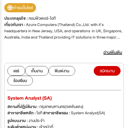
เข้าชมเว็บไซต์
ประเภทธุรกิจ :
คอมพิวเตอร์-ไอที
เกี่ยวกับเรา :
Azure Computers (Thailand) Co.,Ltd. with it’s
headquarters in New Jersey, USA, and operations in UK, Singapore,
Australia, India and Thailand providing IT solutions in three major
areas of Web/Mobile Solutions, Enterprise and IT Outsourcing
Services. As a BOI promoted company in Thailand, it has strong,
อ่านเพิ่มเติม
strategic partner with best-in-class technology vendors like SAP,
IBM & HP. AZURE Computers has been a dependable IT Consulting
partner for many Thai and International companies over the last
แชร์
เก็บงาน
พิมพ์งาน
สมัครงาน
decade.
ร้องเรียน
System Analyst (SA)
สถานที่ปฏิบัติงาน :
กรุงเทพมหานคร(เขตดินแดง)
สาขาอาชีพหลัก :
ไอที
สาขาอาชีพรอง :
System Analyst(SA)
รูปแบบงาน :
งานประจำ
ระดับตำแหน่งงาน :
เจ้าหน้าที่