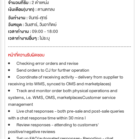
AMOREPACIFIC has 16 subsidiaries in more than 10 countries
จำนวนที่รับ :
2 ตำแหน่ง
around the world, and operates globally in North America, Europe,
เงินเดือน(บาท) :
ตามตกลง
and Asia.
วันทำงาน :
จันทร์-ศุกร์
วันหยุด :
วันเสาร์
,
วันอาทิตย์
เวลาทำงาน :
09:00 - 18:00
เวลาทำงานอื่นๆ :
ไม่ระบุ
หน้าที่ความรับผิดชอบ
Checking error orders and revise
Send orders to CJ for further operation
Coordinate of receiving activity - delivery from supplier to
receiving into WMS, synced to OMS and marketplaces)
Track and monitor order both physical operations and
systems, i.e. WMS, OMS, marketplacesCustomer service
management
Live chat responses - both pre-sale and post-sale queries
with a chat response time within 30 mins l
Review responses - attending to customers'
positive/negative reviews
Set up FAQ/automated responses- Reporting - chat