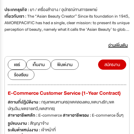
ประเภทธุรกิจ :
ยา / เครื่องสำอาง / อุปกรณ์ทางการแพทย์
เกี่ยวกับเรา :
The “Asian Beauty Creator” Since its foundation in 1945,
AMOREPACIFIC has had a single, clear mission: to present its unique
perception of beauty, namely what it calls the ‘Asian Beauty’ to global
customers. As the leading Korean cosmetics company, the beauty
ideal that AMOREPACIFIC seeks is the ‘beauty that creates harmony
อ่านเพิ่มเติม
between the inside and the outside, based on deep understanding of
nature and human.’ AMOREPACIFIC has devoted its best to realize
and promote such ‘Asian Beauty’ around the world. AMOREPACIFIC
แชร์
เก็บงาน
พิมพ์งาน
สมัครงาน
is a global brand company with nearly 30 cosmetics, personal care,
ร้องเรียน
and health care brands – many of which are immensely popular with
global customers around the world –including Sulwhasoo, LANEIGE,
Mamonde, Etude, and Innisfree. Delivering ‘Asian Beauty’ to the
E-Commerce Customer Service (1-Year Contract)
World AMOREPACIFIC has made continuous efforts to reach out to
global customers since 1964 when it succeeded Korea’s first
สถานที่ปฏิบัติงาน :
กรุงเทพมหานคร(เขตคลองเตย,เขตบางรัก,เขต
cosmetics exports under the brand name Oscar. AMOREPACIFIC
ปทุมวัน,เขตราชเทวี,เขตสาทร)
has pursued its global brand strategy since the early 1990s and
สาขาอาชีพหลัก :
E-commerce
สาขาอาชีพรอง :
E-commerce อื่นๆ
established global production bases in China and France, opening a
รูปแบบงาน :
สัญญาจ้าง
new phase of its global expansion in early 2000s. Today
ระดับตำแหน่งงาน :
เจ้าหน้าที่