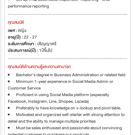
performance reporting
คุณสมบัติ
เพศ :
หญิง
อายุ(ปี) :
22 - 27
ระดับการศึกษา :
ปริญญาตรี
ประสบการณ์(ปี) :
1ปีขึ้นไป
คุณสมบัติด้านความรู้และความสามารถ
Bachelor’s degree in Business Administration or related field
Minimum 1-year experience in Social Media Admin or
Customer Service
Proficient in using Social Media platform (especially
Facebook, Instagram, Line, Shopee, Lazada)
Preferably to have knowledge on v-lookup and pivot table.
Motivated and organized self-starter with strong attention to
detail and the ability to manage multiple priorities
Must be sales enthusiast and passionate about convincing
potential customer to purchase our products