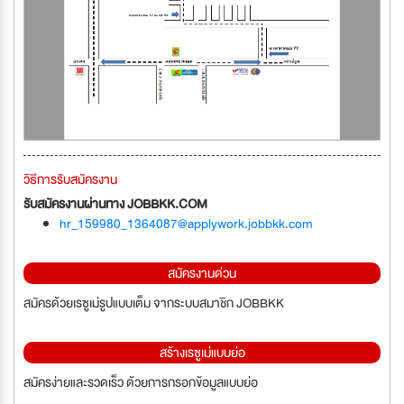
วิธีการรับสมัครงาน
รับสมัครงานผ่านทาง JOBBKK.COM
hr_159980_1364087@applywork.jobbkk.com
สมัครงานด่วน
สมัครด้วยเรซูเม่รูปแบบเต็ม จากระบบสมาชิก JOBBKK
สร้างเรซูเม่แบบย่อ
สมัครง่ายและรวดเร็ว ด้วยการกรอกข้อมูลแบบย่อ