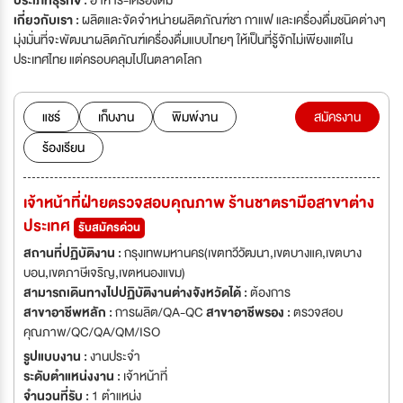
ประเภทธุรกิจ :
อาหาร-เครื่องดื่ม
เกี่ยวกับเรา :
ผลิตและจัดจำหน่ายผลิตภัณฑ์ชา กาแฟ และเครื่องดื่มชนิดต่างๆ
มุ่งมั่นที่จะพัฒนาผลิตภัณฑ์เครื่องดื่มแบบไทยๆ ให้เป็นที่รู้จักไม่เพียงแต่ใน
ประเทศไทย แต่ครอบคลุมไปในตลาดโลก
แชร์
เก็บงาน
พิมพ์งาน
สมัครงาน
ร้องเรียน
เจ้าหน้าที่ฝ่ายตรวจสอบคุณภาพ ร้านชาตรามือสาขาต่าง
ประเทศ
รับสมัครด่วน
สถานที่ปฏิบัติงาน :
กรุงเทพมหานคร(เขตทวีวัฒนา,เขตบางแค,เขตบาง
บอน,เขตภาษีเจริญ,เขตหนองแขม)
สามารถเดินทางไปปฏิบัติงานต่างจังหวัดได้ :
ต้องการ
สาขาอาชีพหลัก :
การผลิต/QA-QC
สาขาอาชีพรอง :
ตรวจสอบ
คุณภาพ/QC/QA/QM/ISO
รูปแบบงาน :
งานประจำ
ระดับตำแหน่งงาน :
เจ้าหน้าที่
จำนวนที่รับ :
1 ตำแหน่ง