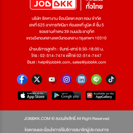
บริษัท จัดหางาน จ๊อบบีเคเค ดอท คอม จำกัด
เลขที่ 625 อาคารทัศนียา ห้องเลขที่ ยูนิต ดี ชั้น 5
ซอยรามคำแหง 39 ถนนประชาอุทิศ
แขวงวังทองหลางเขตวังทองหลาง กรุงเทพฯ 10310
ฝ่ายบริการลูกค้า : จันทร์-เสาร์ 8:30-18:00 น.
โทร : 02-514-7474 แฟ็กซ์ 02-514-7447
อีเมล :
help@jobbkk.com
,
sales@jobbkk.com
JOBBKK.COM © สงวนลิขสิทธิ์ All Right Reserved
ข้อตกลงและเงื่อนไขการใช้บริการสมาชิกผู้ประกอบการ