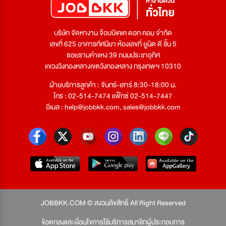
บริษัท จัดหางาน จ๊อบบีเคเค ดอท คอม จำกัด
เลขที่ 625 อาคารทัศนียา ห้องเลขที่ ยูนิต ดี ชั้น 5
ซอยรามคำแหง 39 ถนนประชาอุทิศ
แขวงวังทองหลางเขตวังทองหลาง กรุงเทพฯ 10310
ฝ่ายบริการลูกค้า : จันทร์-เสาร์ 8:30-18:00 น.
โทร : 02-514-7474 แฟ็กซ์ 02-514-7447
อีเมล :
help@jobbkk.com
,
sales@jobbkk.com
JOBBKK.COM © สงวนลิขสิทธิ์ All Right Reserved
ข้อตกลงและเงื่อนไขการใช้บริการสมาชิกผู้ประกอบการ