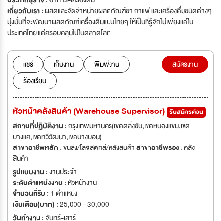
ประเภทธุรกิจ :
อาหาร-เครื่องดื่ม
เกี่ยวกับเรา :
ผลิตและจัดจำหน่ายผลิตภัณฑ์ชา กาแฟ และเครื่องดื่มชนิดต่างๆ
มุ่งมั่นที่จะพัฒนาผลิตภัณฑ์เครื่องดื่มแบบไทยๆ ให้เป็นที่รู้จักไม่เพียงแต่ใน
ประเทศไทย แต่ครอบคลุมไปในตลาดโลก
แชร์
เก็บงาน
พิมพ์งาน
สมัครงาน
ร้องเรียน
หัวหน้าคลังสินค้า (Warehouse Supervisor)
รับสมัครด่วน
สถานที่ปฏิบัติงาน :
กรุงเทพมหานคร(เขตตลิ่งชัน,เขตหนองแขม,เขต
บางแค,เขตทวีวัฒนา,เขตบางบอน)
สาขาอาชีพหลัก :
ขนส่ง/โลจิสติกส์/คลังสินค้า
สาขาอาชีพรอง :
คลัง
สินค้า
รูปแบบงาน :
งานประจำ
ระดับตำแหน่งงาน :
หัวหน้างาน
จำนวนที่รับ :
1 ตำแหน่ง
เงินเดือน(บาท) :
25,000 - 30,000
วันทำงาน :
จันทร์-เสาร์