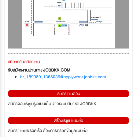
วิธีการรับสมัครงาน
รับสมัครงานผ่านทาง JOBBKK.COM
hr_159980_1368036@applywork.jobbkk.com
สมัครงานด่วน
สมัครด้วยเรซูเม่รูปแบบเต็ม จากระบบสมาชิก JOBBKK
สร้างเรซูเม่แบบย่อ
สมัครง่ายและรวดเร็ว ด้วยการกรอกข้อมูลแบบย่อ