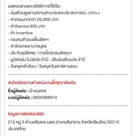
ผลตอบแทนและสวัสดิการที่ได้รับ
- เงินเดือนสูงตามความสามารถและประสบการณ์..บาท++
- ค่าคอมมากกว่า 20,000 บาท
- ค่าService 900 บาท
- ค่า incentive
- กองทุนสำรองเลี้ยงชีพฯ
- ค่ารักษาพยาบาลบุตร
- ประกันอุบัติเหตุ / การฝึกอบรมพัฒนา
- ยูนิฟอร์ม โบนัสประจำปี , ปรับเงินเดือนประจำปี
- วันหยุดพักร้อน / วันหยุดวันเสาร์ตามรอบ
สนใจสมัครงานตำแหน่งงานนี้กรุณาติดต่อ
ชื่อผู้ติดต่อ :
ฝ่ายบุคคล
เบอร์ผู้ติดต่อ :
0850388974
ข้อมูลการติดต่อบริษัท
213 หมู่ 5 ตำบลสันพระเนตร อำเภอสันทราย จังหวัดเชียงใหม่ 50210
ประเทศไทย