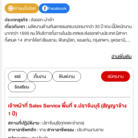
เข้าชมเว็บไซต์
Facebook
ประเภทธุรกิจ :
ส่งออก-นำเข้า
เกี่ยวกับเรา :
ผลิตงานด้านทันตกรรมครบวงจรมากว่า 30 ปี ขณะนี้มีพนักงาน
มากกว่า 1600 คน ให้บริการทั้งภายในประเทศและส่งออกต่างประเทศ มีสาขา
ทั้งหมด 14 สาขาได้แก่ เชียงราย, พิษณุโลก, ขอนแก่น, กรุงเทพฯ, อุดรธานี,
อุบลราชธานี, ชลบุรี (พัทยา), นครราชสีมา, ภูเก็ต, นครศรีธรรมราช และ
สำนักงานใหญ่ ที่จังหวัดเชียงใหม่ และศูนย์ประจำจังหวัดรวม 20 แห่งทั่วประเทศ
อ่านเพิ่มเติม
กำลังขยายกิจการและเพิ่มกำลังการผลิต ต้องการบุคลากรที่มีประสบการณ์ เงิน
เดือนสูงตามความสามารถพร้อมสวัสดิการ และมีการพัฒนาบุคคลากรเพื่อ
ความก้าวหน้าในสายอาชีพ
แชร์
เก็บงาน
พิมพ์งาน
สมัครงาน
ร้องเรียน
เจ้าหน้าที่ Sales Service พื้นที่ จ.ปราจีนบุรี (สัญญาจ้าง
1 ปี)
สถานที่ปฏิบัติงาน :
ปราจีนบุรี(ทุกเขต/อำเภอ)
สาขาอาชีพหลัก :
ขาย
สาขาอาชีพรอง :
ประสานงานขาย