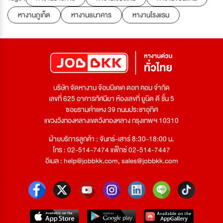
หางานภูเก็ต
หางานธนาคาร
หางานโรงแรม
บริษัท จัดหางาน จ๊อบบีเคเค ดอท คอม จำกัด
เลขที่ 625 อาคารทัศนียา ห้องเลขที่ ยูนิต ดี ชั้น 5
ซอยรามคำแหง 39 ถนนประชาอุทิศ
แขวงวังทองหลางเขตวังทองหลาง กรุงเทพฯ 10310
ฝ่ายบริการลูกค้า : จันทร์-เสาร์ 8:30-18:00 น.
โทร : 02-514-7474 แฟ็กซ์ 02-514-7447
อีเมล :
help@jobbkk.com
,
sales@jobbkk.com