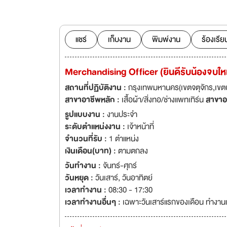
Liberty Inter Gro
continued to gro
Thailand, Vietnam
million pieces per month. We are a well-established sport
แชร์
เก็บงาน
พิมพ์งาน
ร้องเรีย
world-class brand
markets from Eur
Merchandising Officer (ยินดีรับน้องจบใหม
house garment ma
production proce
สถานที่ปฏิบัติงาน :
กรุงเทพมหานคร(เขตจตุจักร,เขตบ
สาขาอาชีพหลัก :
เสื้อผ้า/สิ่งทอ/ช่างแพทเทิร์น
สาขาอ
รูปแบบงาน :
งานประจำ
ระดับตำแหน่งงาน :
เจ้าหน้าที่
จำนวนที่รับ :
1 ตำแหน่ง
เงินเดือน(บาท) :
ตามตกลง
วันทำงาน :
จันทร์-ศุกร์
วันหยุด :
วันเสาร์
,
วันอาทิตย์
เวลาทำงาน :
08:30 - 17:30
เวลาทำงานอื่นๆ :
เฉพาะวันเสาร์แรกของเดือน ทำงา