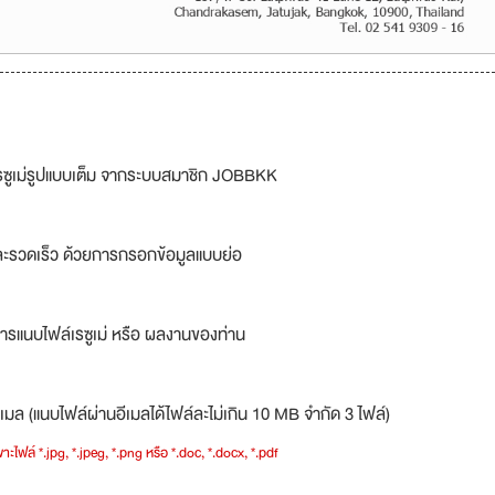
รซูเม่รูปแบบเต็ม จากระบบสมาชิก JOBBKK
ละรวดเร็ว ด้วยการกรอกข้อมูลแบบย่อ
ารแนบไฟล์เรซูเม่ หรือ ผลงานของท่าน
เมล (แนบไฟล์ผ่านอีเมลได้ไฟล์ละไม่เกิน 10 MB จำกัด 3 ไฟล์)
าะไฟล์ *.jpg, *.jpeg, *.png หรือ *.doc, *.docx, *.pdf