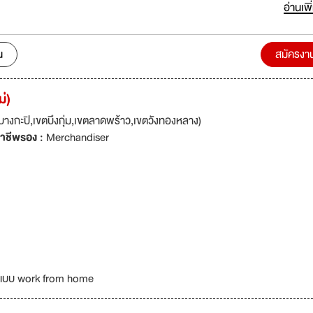
up was established in 1982 with initially only 50 employees. Today w
อ่านเพิ
w successfully with operations coverage thru out ASEAN, which incl
, Cambodia, and Indonesia, allowing us a production capacity of 3
swear supplier for numerous
น
สมัครงา
 names. We have factories in 4 countries with sufficient capacity to 
ope, USA, Asia, South Africa, and Latin America. We have a comple
่)
nufacturing production process from pre-production processes to
sses.
างกะปิ,เขตบึงกุ่ม,เขตลาดพร้าว,เขตวังทองหลาง)
าชีพรอง :
Merchandiser
นแบบ work from home