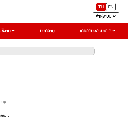
TH
EN
เข้าสู่ระบบ
รใช้งาน
บทความ
เกี่ยวกับจ๊อบบีเคเค
roup
hest
ents.