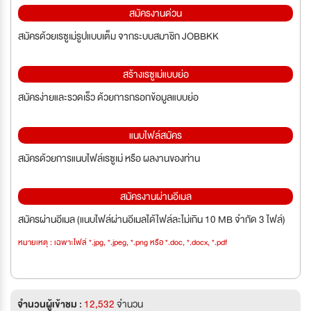
สมัครงานด่วน
สมัครด้วยเรซูเม่รูปแบบเต็ม จากระบบสมาชิก JOBBKK
สร้างเรซูเม่แบบย่อ
สมัครง่ายและรวดเร็ว ด้วยการกรอกข้อมูลแบบย่อ
แนบไฟล์สมัคร
สมัครด้วยการแนบไฟล์เรซูเม่ หรือ ผลงานของท่าน
สมัครงานผ่านอีเมล
สมัครผ่านอีเมล (แนบไฟล์ผ่านอีเมลได้ไฟล์ละไม่เกิน 10 MB จำกัด 3 ไฟล์)
หมายเหตุ : เฉพาะไฟล์ *.jpg, *.jpeg, *.png หรือ *.doc, *.docx, *.pdf
จำนวนผู้เข้าชม :
12,532
จำนวน