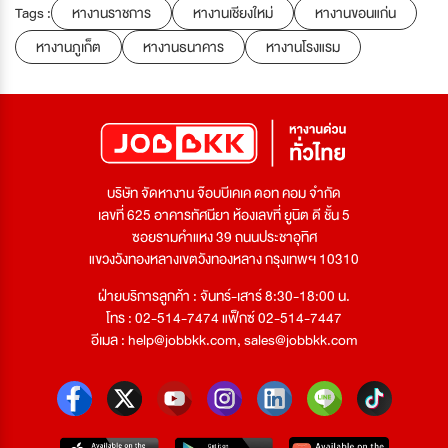
Tags :
หางานราชการ
หางานเชียงใหม่
หางานขอนแก่น
หางานภูเก็ต
หางานธนาคาร
หางานโรงแรม
บริษัท จัดหางาน จ๊อบบีเคเค ดอท คอม จำกัด
เลขที่ 625 อาคารทัศนียา ห้องเลขที่ ยูนิต ดี ชั้น 5
ซอยรามคำแหง 39 ถนนประชาอุทิศ
แขวงวังทองหลางเขตวังทองหลาง กรุงเทพฯ 10310
ฝ่ายบริการลูกค้า : จันทร์-เสาร์ 8:30-18:00 น.
โทร : 02-514-7474 แฟ็กซ์ 02-514-7447
อีเมล :
help@jobbkk.com
,
sales@jobbkk.com