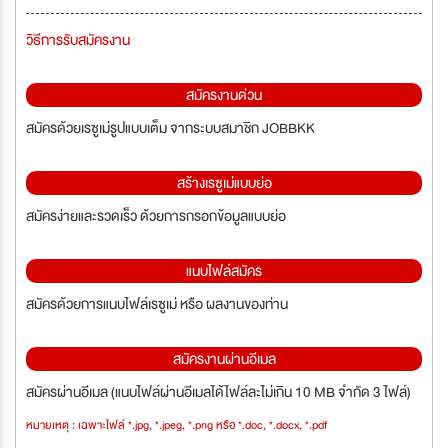
วิธีการรับสมัครงาน
สมัครงานด่วน
สมัครด้วยเรซูเม่รูปแบบเต็ม จากระบบสมาชิก JOBBKK
สร้างเรซูเม่แบบย่อ
สมัครง่ายและรวดเร็ว ด้วยการกรอกข้อมูลแบบย่อ
แนบไฟล์สมัคร
สมัครด้วยการแนบไฟล์เรซูเม่ หรือ ผลงานของท่าน
สมัครงานผ่านอีเมล
สมัครผ่านอีเมล (แนบไฟล์ผ่านอีเมลได้ไฟล์ละไม่เกิน 10 MB จำกัด 3 ไฟล์)
หมายเหตุ : เฉพาะไฟล์ *.jpg, *.jpeg, *.png หรือ *.doc, *.docx, *.pdf