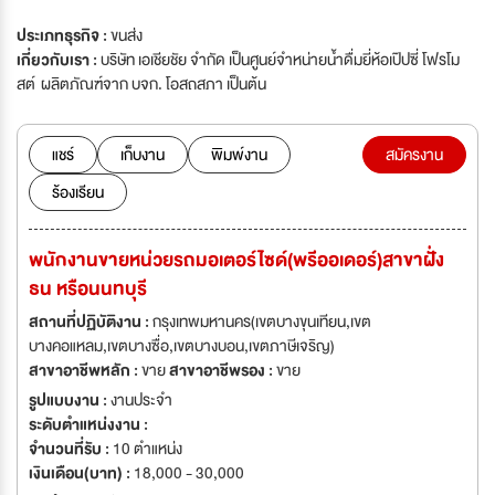
ประเภทธุรกิจ :
ขนส่ง
เกี่ยวกับเรา :
บริษัท เอเชียชัย จำกัด เป็นศูนย์จำหน่ายน้ำดื่มยี่ห้อเป๊ปซี่ โฟรโม
สต์ ผลิตภัณฑ์จาก บจก. โอสถสภา เป็นต้น
แชร์
เก็บงาน
พิมพ์งาน
สมัครงาน
ร้องเรียน
พนักงานขายหน่วยรถมอเตอร์ไซด์(พรีออเดอร์)สาขาฝั่ง
ธน หรือนนทบุรี
สถานที่ปฏิบัติงาน :
กรุงเทพมหานคร(เขตบางขุนเทียน,เขต
บางคอแหลม,เขตบางซื่อ,เขตบางบอน,เขตภาษีเจริญ)
สาขาอาชีพหลัก :
ขาย
สาขาอาชีพรอง :
ขาย
รูปแบบงาน :
งานประจำ
ระดับตำแหน่งงาน :
จำนวนที่รับ :
10 ตำแหน่ง
เงินเดือน(บาท) :
18,000 - 30,000