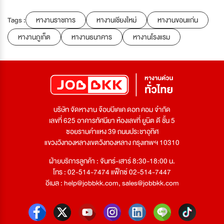
Tags :
หางานราชการ
หางานเชียงใหม่
หางานขอนแก่น
หางานภูเก็ต
หางานธนาคาร
หางานโรงแรม
บริษัท จัดหางาน จ๊อบบีเคเค ดอท คอม จำกัด
เลขที่ 625 อาคารทัศนียา ห้องเลขที่ ยูนิต ดี ชั้น 5
ซอยรามคำแหง 39 ถนนประชาอุทิศ
แขวงวังทองหลางเขตวังทองหลาง กรุงเทพฯ 10310
ฝ่ายบริการลูกค้า : จันทร์-เสาร์ 8:30-18:00 น.
โทร : 02-514-7474 แฟ็กซ์ 02-514-7447
อีเมล :
help@jobbkk.com
,
sales@jobbkk.com