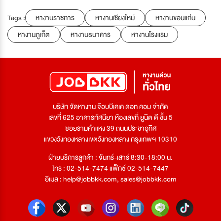
Tags :
หางานราชการ
หางานเชียงใหม่
หางานขอนแก่น
หางานภูเก็ต
หางานธนาคาร
หางานโรงแรม
บริษัท จัดหางาน จ๊อบบีเคเค ดอท คอม จำกัด
เลขที่ 625 อาคารทัศนียา ห้องเลขที่ ยูนิต ดี ชั้น 5
ซอยรามคำแหง 39 ถนนประชาอุทิศ
แขวงวังทองหลางเขตวังทองหลาง กรุงเทพฯ 10310
ฝ่ายบริการลูกค้า : จันทร์-เสาร์ 8:30-18:00 น.
โทร : 02-514-7474 แฟ็กซ์ 02-514-7447
อีเมล :
help@jobbkk.com
,
sales@jobbkk.com