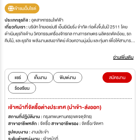
เข้าชมเว็บไซต์
ประเภทธุรกิจ :
อุตสาหกรรมไฟฟ้า
เกี่ยวกับเรา :
บริษัท ไทยเอเย่นซี เอ็นยีเนียริ่ง จำกัด ก่อตั้งขึ้นในปี 2511 โดย
ดำเนินธุรกิจด้าน วิศวกรรมเครื่องจักรกล ทางการเกษตร ผลิตรถตัดอ้อย, รถ
คีบไม้, และธุรกิจ พลังงานแสงอาทิตย์ ด้วยความมุ่งมั่น และทุ่มเท เพื่อให้สามารถ
สร้างสรรค์ผลิตภัณฑ์ และบริการที่ดีที่สุดกับลูกค้า
อ่านเพิ่มเติม
แชร์
เก็บงาน
พิมพ์งาน
สมัครงาน
ร้องเรียน
เจ้าหน้าที่จัดซื้อต่างประเทศ (นำเข้า-ส่งออก)
สถานที่ปฏิบัติงาน :
กรุงเทพมหานคร(เขตจตุจักร)
สาขาอาชีพหลัก :
จัดซื้อ
สาขาอาชีพรอง :
จัดซื้อ/จัดหา
รูปแบบงาน :
งานประจำ
ระดับตำแหน่งงาน :
เจ้าหน้าที่