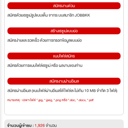
สมัครงานด่วน
สมัครด้วยเรซูเม่รูปแบบเต็ม จากระบบสมาชิก JOBBKK
สร้างเรซูเม่แบบย่อ
สมัครง่ายและรวดเร็ว ด้วยการกรอกข้อมูลแบบย่อ
แนบไฟล์สมัคร
สมัครด้วยการแนบไฟล์เรซูเม่ หรือ ผลงานของท่าน
สมัครงานผ่านอีเมล
สมัครผ่านอีเมล (แนบไฟล์ผ่านอีเมลได้ไฟล์ละไม่เกิน 10 MB จำกัด 3 ไฟล์)
หมายเหตุ : เฉพาะไฟล์ *.jpg, *.jpeg, *.png หรือ *.doc, *.docx, *.pdf
จำนวนผู้เข้าชม :
1,926
จำนวน