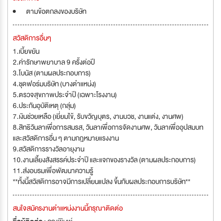
ตามข้อตกลงของบริษัท
สวัสดิการอื่นๆ
1.เบี้ยขยัน
2.ค่ารักษาพยาบาล 9 ครั้งต่อปี
3.โบนัส (ตามผลประกอบการ)
4.ชุดฟอร์มบริษัท (บางตำแหน่ง)
5.ตรวจสุขภาพประจำปี (เฉพาะโรงงาน)
6.ประกันอุบัติเหตุ (กลุ่ม)
7.เงินช่วยเหลือ (เยี่ยมไข้, รับขวัญบุตร, งานบวช, งานแต่ง, งานศพ)
8.สิทธิวันลาเพื่อการสมรส, วันลาเพื่อการจัดงานศพ, วันลาเพื่ออุปสมบท
และสวัสดิการอื่น ๆ ตามกฎหมายแรงงาน
9.สวัสดิการรางวัลอายุงาน
10.งานเลี้ยงสังสรรค์ประจำปี และแจกของรางวัล (ตามผลประกอบการ)
11.ส่งอบรมเพื่อพัฒนาความรู้
**ทั้งนี้สวัสดิการอาจมีการเปลี่ยนแปลง ขึ้นกับผลประกอบการบริษัท**
สนใจสมัครงานตำแหน่งงานนี้กรุณาติดต่อ