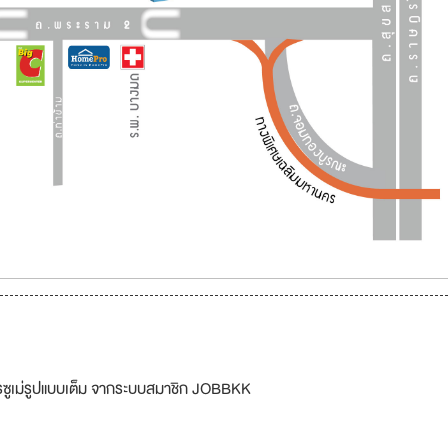
รซูเม่รูปแบบเต็ม จากระบบสมาชิก JOBBKK