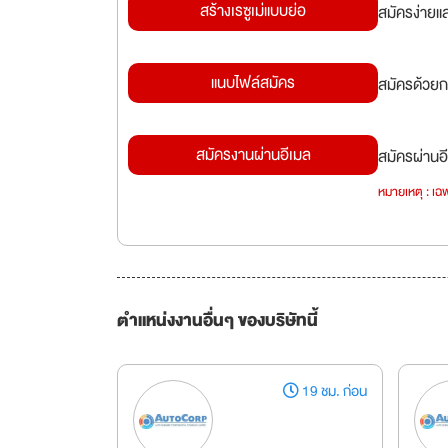
สร้างเรซูเม่แบบย่อ
สมัครง่ายแ
แนบไฟล์สมัคร
สมัครด้วยก
สมัครงานผ่านอีเมล
สมัครผ่านอี
หมายเหตุ : เฉพ
ตำแหน่งงานอื่นๆ ของบริษัทนี้
19 ชม. ก่อน