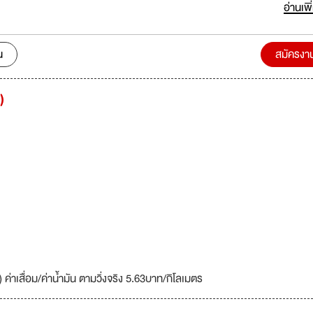
่ศตวรรษใหม่ไปด้วยกัน
อ่านเพิ
น
สมัครงา
)
ค่าเสื่อม/ค่าน้ำมัน ตามวิ่งจริง 5.63บาท/กิโลเมตร