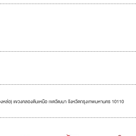
 (ทองหล่อ) แขวงคลองตันเหนือ เขตวัฒนา จังหวัดกรุงเทพมหานคร 10110