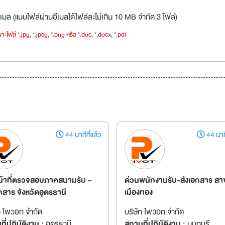
เมล (แนบไฟล์ผ่านอีเมลได้ไฟล์ละไม่เกิน 10 MB จำกัด 3 ไฟล์)
าะไฟล์ *.jpg, *.jpeg, *.png หรือ *.doc, *.docx, *.pdf
44 นาทีที่แล้ว
44 นาที
หน้าที่ตรวจสอบภาคสนามรับ -
ด่วนพนักงานรับ-ส่งเอกสาร สา
กสาร จังหวัดอุดรธานี
เมืองทอง
ท ไพวอท จำกัด
บริษัท ไพวอท จำกัด
ี่ปฏิบัติงาน :
อุดรธานี
สถานที่ปฏิบัติงาน :
นนทบุรี