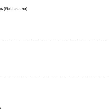
าร (Field checker)
ง