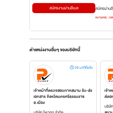
สมัครงานผ่านอีเมล
สมัครผ่านอี
หมายเหตุ : เฉพ
ตำแหน่งงานอื่นๆ ของบริษัทนี้
29 นาทีที่แล้ว
เจ้าหน้าที่ตรวจสอบภาคสนาม รับ-ส่ง
เจ้า
เอกสาร จังหวัดนครศรีธรรมราช
ส่งเอ
อ.เมือง
บริษั
บริษัท ไพวอท จำกัด
สถานท