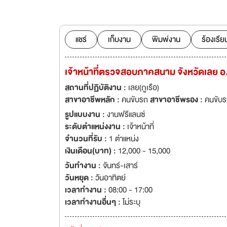
ต่างๆ ได้เป็นอย่า
ลูกค้าในกลุ่มสถาบัน
จัดการในด้านต่างๆ ซึ่
แชร์
เก็บงาน
พิมพ์งาน
ร้องเรีย
เจ้าหน้าที่ตรวจสอบภาคสนาม จังหวัดเลย อ.ภ
สถานที่ปฏิบัติงาน :
เลย(ภูเรือ)
สาขาอาชีพหลัก :
คนขับรถ
สาขาอาชีพรอง :
คนขับร
รูปแบบงาน :
งานฟรีแลนซ์
ระดับตำแหน่งงาน :
เจ้าหน้าที่
จำนวนที่รับ :
1 ตำแหน่ง
เงินเดือน(บาท) :
12,000 - 15,000
วันทำงาน :
จันทร์-เสาร์
วันหยุด :
วันอาทิตย์
เวลาทำงาน :
08:00 - 17:00
เวลาทำงานอื่นๆ :
ไม่ระบุ