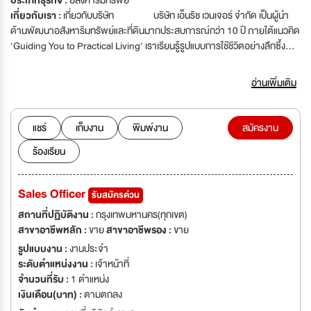
ประเภทธุรกิจ :
อสังหาริมทรัพย์
เกี่ยวกับเรา :
เกี่ยวกับบริษัท บริษัท เอ็นริช เวนเจอร์ จำกัด เป็นผู้นำ
ด้านพัฒนาอสังหาริมทรัพย์และที่ดินมากประสบการณ์กว่า 10 ปี ภายใต้แนวคิด
'Guiding You to Practical Living' เราเรียนรู้รูปแบบการใช้ชีวิตอย่างลึกซึ้ง
เพื่อออกแบบที่อยู่อาศัยให้ตอบโจทย์การใช้ชีวิตจริงของผู้พักอาศัยได้อย่าง
แท้จริง เรามีวิสัยทัศน์ที่จะเป็นทางเลือกที่ดีที่สุดสำหรับทุกครอบครัว จึงทุ่มเทและ
อ่านเพิ่มเติม
มุ่งมั่นในทุกรายละเอียด เพื่อปรับ และส่งเสริมรูปแบบวิถีชีวิตที่ยั่งยืนผ่านการ
ออกแบบที่อยู่อาศัยอย่างชาญฉลาด โครงการที่โดดเด่นของเรา ได้แก่ เอ็นริช
พาร์ค, ธารา ราชพฤกษ์-ปิ่นเกล้า, THE MARQ กาญจนาภิเษก-ปิ่นเกล้า,
แชร์
เก็บงาน
พิมพ์งาน
สมัครงาน
KUUN ราชพฤกษ์-พระราม 5, DusitD2 residence hua hin ฯลฯ
ร้องเรียน
ทีมงานเอ็นริชประกอบด้วยมืออาชีพที่เชี่ยวชาญงานหลากหลายด้าน ร่วมผสาน
นวัตกรรมล้ำสมัยและแนวคิดสร้างสรรค์ เพื่อให้กำเนิดผลงานอันงดงามทันสมัย
ตอบโจทย์ทุกไลฟ์สไตล์ และดำรงไว้ซึ่งความยั่งยืน หากคุณมีแนวคิดที่จะ
Sales Officer
รับสมัครด่วน
ร่วมเติมเต็มพลังเหมือนกับเรา เอ็นริชมีบรรยากาศการทำงานน่าสนุก ผสานทีม
งานอย่างร่วมใจ คิดไปด้วยกัน ทำไปด้วยกัน เพราะเราเชื่อว่า "บรรยากาศในบ้าน
สถานที่ปฏิบัติงาน :
กรุงเทพมหานคร(ทุกเขต)
แสนสุขเป็นพื้นฐานที่ดีของการดำรงชีวิต" มาเป็นส่วนหนึ่งของเราวันนี้
สาขาอาชีพหลัก :
ขาย
สาขาอาชีพรอง :
ขาย
สร้างสรรค์สิ่งดีๆ ให้กับโลกใบนี้และทุกครอบครัว
รูปแบบงาน :
งานประจำ
ระดับตำแหน่งงาน :
เจ้าหน้าที่
จำนวนที่รับ :
1 ตำแหน่ง
เงินเดือน(บาท) :
ตามตกลง