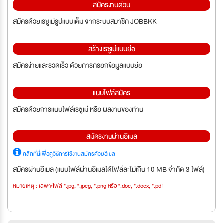
สมัครงานด่วน
สมัครด้วยเรซูเม่รูปแบบเต็ม จากระบบสมาชิก JOBBKK
สร้างเรซูเม่แบบย่อ
สมัครง่ายและรวดเร็ว ด้วยการกรอกข้อมูลแบบย่อ
แนบไฟล์สมัคร
สมัครด้วยการแนบไฟล์เรซูเม่ หรือ ผลงานของท่าน
สมัครงานผ่านอีเมล
คลิกที่นี่เพื่อดูวิธีการใช้งานสมัครด้วยอีเมล
สมัครผ่านอีเมล (แนบไฟล์ผ่านอีเมลได้ไฟล์ละไม่เกิน 10 MB จำกัด 3 ไฟล์)
หมายเหตุ : เฉพาะไฟล์ *.jpg, *.jpeg, *.png หรือ *.doc, *.docx, *.pdf