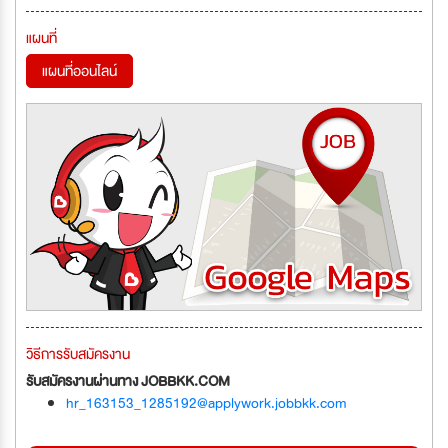
แผนที่
แผนที่ออนไลน์
วิธีการรับสมัครงาน
รับสมัครงานผ่านทาง JOBBKK.COM
hr_163153_1285192@applywork.jobbkk.com