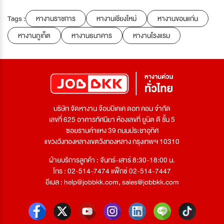
Tags :
หางานราชการ
หางานเชียงใหม่
หางานขอนแก่น
หางานภูเก็ต
หางานธนาคาร
หางานโรงแรม
บริษัท จัดหางาน จ๊อบบีเคเค ดอท คอม จำกัด
เลขที่ 625 อาคารทัศนียา ห้องเลขที่ ยูนิต ดี ชั้น 5
ซอยรามคำแหง 39 ถนนประชาอุทิศ
แขวงวังทองหลางเขตวังทองหลาง กรุงเทพฯ 10310
ฝ่ายบริการลูกค้า : จันทร์-เสาร์ 8:30-18:00 น.
โทร : 02-514-7474 แฟ็กซ์ 02-514-7447
อีเมล :
help@jobbkk.com
,
sales@jobbkk.com