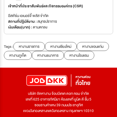
เจ้าหน้าที่ประชาสัมพันธ์และกิจกรรมองค์กร (CSR)
อีสเทิร์น เอเนอร์จี้ พลัส จำกัด
สถานที่ปฏิบัติงาน :
สมุทรปราการ
เงินเดือน(บาท) :
ตามตกลง
Tags :
หางานราชการ
หางานเชียงใหม่
หางานขอนแก่น
หางานภูเก็ต
หางานธนาคาร
หางานโรงแรม
บริษัท จัดหางาน จ๊อบบีเคเค ดอท คอม จำกัด
เลขที่ 625 อาคารทัศนียา ห้องเลขที่ ยูนิต ดี ชั้น 5
ซอยรามคำแหง 39 ถนนประชาอุทิศ
แขวงวังทองหลางเขตวังทองหลาง กรุงเทพฯ 10310