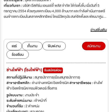
ประเภทธุรกิจ :
อุตสาหกรรมไฟฟ้า
เกี่ยวกับเรา :
บริษัท อีสเทิร์น เอเนอร์จี้ พลัส จำกัด ได้ก่อตั้งขึ้น เมื่อวันที่ 5
กรกฎาคม 2554 ด้วยทุนจดทะเบียน 4,000 ล้านบาท และกำลังดำเนินการเตรี
ยมเข้าจดทะเบียนในตลาดหลักทรัพย์ โดยมีวัตถุประสงค์จัดตั้งและพัฒนาศูนย์
บริหารจัดการขยะชุมชนเพื่อแปรรูปเป็นพลังงานทดแทนในรูปแบบต่างๆ เช่น การ
ผลิตน้ำมันจากขยะพลาสติกและการผลิตกระแสไฟฟ้าโดยใช้เทคโนโลยีที่เหมาะ
อ่านเพิ่มเติม
สมโดยปราศจากมลภาวะและเป็นมิตรกับสิ่งแวดล้อม มีความประสงค์รับสมัคร
บุคลากรที่มีทักษะ ความรู้ ความสามารถและพร้อมที่จะเติบโตไปพร้อมกับบริษัทฯ
ในตำแหน่งดังนี้
แชร์
เก็บงาน
พิมพ์งาน
สมัครงาน
ร้องเรียน
ช่างไฟฟ้า (โรงไฟฟ้า)
รับสมัครด่วน
สถานที่ปฏิบัติงาน :
สมุทรปราการ(เมืองสมุทรปราการ)
สาขาอาชีพหลัก :
ช่าง/ช่างเทคนิค/อิเลคโทรนิค
สาขาอาชีพรอง :
ช่างไฟ
ฟ้า/อิเลคโทรนิค/คอมพิวเตอร์/สื่อสาร
รูปแบบงาน :
งานประจำ
ระดับตำแหน่งงาน :
เจ้าหน้าที่
จำนวนที่รับ :
2 ตำแหน่ง
เงินเดือน(บาท) :
ตามตกลง