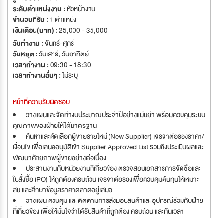
ระดับตำแหน่งงาน :
หัวหน้างาน
จำนวนที่รับ :
1 ตำแหน่ง
เงินเดือน(บาท) :
25,000 - 35,000
วันทำงาน :
จันทร์-ศุกร์
วันหยุด :
วันเสาร์
,
วันอาทิตย์
เวลาทำงาน :
09:30 - 18:30
เวลาทำงานอื่นๆ :
ไม่ระบุ
หน้าที่ความรับผิดชอบ
วางแผนและจัดทำงบประมาณประจำปีอย่างแม่นยำ พร้อมควบคุมระบบ
คุณภาพของฝ่ายให้ได้มาตรฐาน
ค้นหาและคัดเลือกผู้ขายรายใหม่ (New Supplier) เจรจาต่อรองราคา/
เงื่อนไข เพื่อเสนออนุมัติเข้า Supplier Approved List รวมถึงประเมินผลและ
พัฒนาศักยภาพผู้ขายอย่างต่อเนื่อง
ประสานงานกับหน่วยงานที่เกี่ยวข้อง ตรวจสอบเอกสารการจัดซื้อและ
ใบสั่งซื้อ (PO) ให้ถูกต้องครบถ้วน เจรจาต่อรองเพื่อควบคุมต้นทุนให้เหมาะ
สม และศึกษาข้อมูลราคาตลาดอยู่เสมอ
วางแผน ควบคุม และติดตามการส่งมอบสินค้าและอุปกรณ์ร่วมกับฝ่าย
ที่เกี่ยวข้อง เพื่อให้มั่นใจว่าได้รับสินค้าที่ถูกต้อง ครบถ้วน และทันเวลา