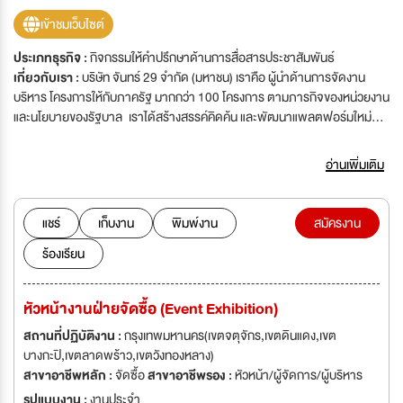
เข้าชมเว็บไซต์
ประเภทธุรกิจ :
กิจกรรมให้คำปรึกษาด้านการสื่อสารประชาสัมพันธ์
เกี่ยวกับเรา :
บริษัท จันทร์ 29 จำกัด (มหาชน) เราคือ ผู้นําด้านการจัดงาน
บริหาร โครงการให้กับภาครัฐ มากกว่า 100 โครงการ ตามภารกิจของหน่วยงาน
และนโยบายของรัฐบาล เราได้สร้างสรรค์คิดค้น และพัฒนาแพลตฟอร์มใหม่ๆ
มาเชื่อมโยงและบูรณาการ ในโครงการงานสำคัญของหน่วยงานภาครัฐในด้าน
ต่างๆ ทั้งงานรับเสด็จ งาน รัฐพิธี งานพิธีการนายกรัฐมนตรี งานจัด ประชุม
อ่านเพิ่มเติม
ระดับประเทศ งานนิทรรศการ งานจัดแสดงสินค้า งานส่งเสริมการท่องเที่ยวและ
วัฒนธรรม งานจัดประชุมสัมมนา บุคลากร นอกจากการจัดงานแล้ว เรายังมี
บริการทางด้านที่ปรึกษา งานพัฒนาสร้างมูลค่าผลิตภัณฑ์ งานด้านการสื่อสาร
แชร์
เก็บงาน
พิมพ์งาน
สมัครงาน
การตลาด และประชาสัมพันธ์ ด้วยเครื่องมือและช่องทางการสื่อสารที่ครบวงจร
ร้องเรียน
ด้วยบุคลากรที่มีความเชี่ยวชาญเฉพาะด้าน มีความพร้อม และสามารถบูรณา
การ การทำงานระหว่างส่วนราชการต่าง ๆ เพื่อเพิ่มประสิทธิภาพและเชื่อมโยง
การทำงานให้บรรลุ
หัวหน้างานฝ่ายจัดซื้อ (Event Exhibition)
สถานที่ปฏิบัติงาน :
กรุงเทพมหานคร(เขตจตุจักร,เขตดินแดง,เขต
บางกะปิ,เขตลาดพร้าว,เขตวังทองหลาง)
สาขาอาชีพหลัก :
จัดซื้อ
สาขาอาชีพรอง :
หัวหน้า/ผู้จัดการ/ผู้บริหาร
รูปแบบงาน :
งานประจำ