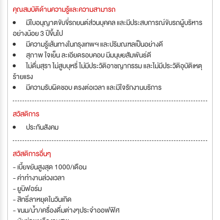
คุณสมบัติด้านความรู้และความสามารถ
มีใบอนุญาตขับขี่รถยนต์ส่วนบุคคล และมีประสบการณ์ขับรถผู้บริหาร
อย่างน้อย 3 ปีขึ้นไป
มีความรู้เส้นทางในกรุงเทพฯ และปริมณฑลเป็นอย่างดี
สุภาพ ใจเย็น ละเอียดรอบคอบ มีมนุษยสัมพันธ์ดี
ไม่ดื่มสุรา ไม่สูบบุหรี่ ไม่มีประวัติอาชญากรรม และไม่มีประวัติอุบัติเหตุ
ร้ายแรง
มีความรับผิดชอบ ตรงต่อเวลา และมีใจรักงานบริการ
สวัสดิการ
ประกันสังคม
สวัสดิการอื่นๆ
- เบี้ยขยันสูงสุด 1000/เดือน
- ค่าทำงานล่วงเวลา
- ยูนิฟอร์ม
- สิทธิ์ลาหยุดในวันเกิด
- ขนม/น้ำ/เครื่องดื่มต่างๆประจำออฟฟิศ