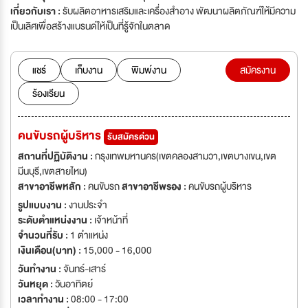
เกี่ยวกับเรา :
รับผลิตอาหารเสริมและเครื่องสำอาง พัฒนาผลิตภัณฑ์ให้มีความ
เป็นเลิศเพื่อสร้างแบรนด์ให้เป็นที่รู้จักในตลาด
แชร์
เก็บงาน
พิมพ์งาน
สมัครงาน
ร้องเรียน
คนขับรถผู้บริหาร
รับสมัครด่วน
สถานที่ปฏิบัติงาน :
กรุงเทพมหานคร(เขตคลองสามวา,เขตบางเขน,เขต
มีนบุรี,เขตสายไหม)
สาขาอาชีพหลัก :
คนขับรถ
สาขาอาชีพรอง :
คนขับรถผู้บริหาร
รูปแบบงาน :
งานประจำ
ระดับตำแหน่งงาน :
เจ้าหน้าที่
จำนวนที่รับ :
1 ตำแหน่ง
เงินเดือน(บาท) :
15,000 - 16,000
วันทำงาน :
จันทร์-เสาร์
วันหยุด :
วันอาทิตย์
เวลาทำงาน :
08:00 - 17:00