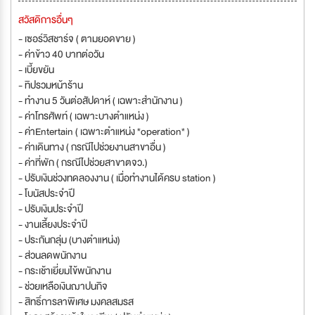
สวัสดิการอื่นๆ
- เซอร์วิสชาร์จ ( ตามยอดขาย )
- ค่าข้าว 40 บาทต่อวัน
- เบี้ยขยัน
- ทิปรวมหน้าร้าน
- ทำงาน 5 วันต่อสัปดาห์ ( เฉพาะสำนักงาน )
- ค่าโทรศัพท์ ( เฉพาะบางตำแหน่ง )
- ค่าEntertain ( เฉพาะตำแหน่ง *operation* )
- ค่าเดินทาง ( กรณีไปช่วยงานสาขาอื่น )
- ค่าที่พัก ( กรณีไปช่วยสาขาตจว.)
- ปรับเงินช่วงทดลองงาน ( เมื่อทำงานได้ครบ station )
- โบนัสประจำปี
- ปรับเงินประจำปี
- งานเลี้ยงประจำปี
- ประกันกลุ่ม (บางตำแหน่ง)
- ส่วนลดพนักงาน
- กระเช้าเยี่ยมไข้พนักงาน
- ช่วยเหลือเงินฌาปนกิจ
- สิทธิ์การลาพิเศษ มงคลสมรส