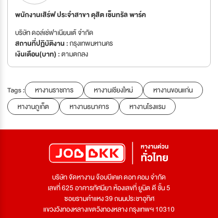
พนักงานเสิร์ฟ ประจำสาขา ดุสิต เซ็นทรัล พาร์ค
บริษัท ดอล์เช่ฟาเนียนเต้ จำกัด
สถานที่ปฏิบัติงาน :
กรุงเทพมหานคร
เงินเดือน(บาท) :
ตามตกลง
Tags :
หางานราชการ
หางานเชียงใหม่
หางานขอนแก่น
หางานภูเก็ต
หางานธนาคาร
หางานโรงแรม
บริษัท จัดหางาน จ๊อบบีเคเค ดอท คอม จำกัด
เลขที่ 625 อาคารทัศนียา ห้องเลขที่ ยูนิต ดี ชั้น 5
ซอยรามคำแหง 39 ถนนประชาอุทิศ
แขวงวังทองหลางเขตวังทองหลาง กรุงเทพฯ 10310