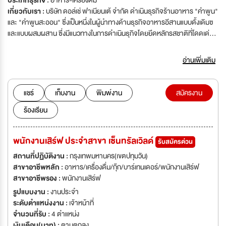
ประเภทธุรกิจ :
อาหาร-เครื่องดื่ม
เกี่ยวกับเรา :
บริษัท ดอล์เช่ ฟาเนียนเต้ จำกัด ดำเนินธุรกิจร้านอาหาร "คำพูน"
และ "คำพูนสะออน" ซึ่งเป็นหนึ่งในผู้นำทางด้านธุรกิจอาหารอีสานแบบดั้งเดิมฃ
และแบบผสมผสาน ซึ่งมีแนวทางในการดำเนินธุกิจโดยยึดหลักรสชาติที่โดดเด่น
วัตถุดิบที่ผ่านการคัดสรรหามาอย่างดีเยี่ยม ไม่ใช้ผงชูรสและสารเคมีที่มีอันตราย
ต่อผู้บริโภค การบริการด้วยใจ เพราะร้านอาหารภายใต้ชื่อ "คำพูน" คำนึงเสมอ
อ่านเพิ่มเติม
ว่า ลูกค้าเปรียบเสมือนคนในครอบครัวที่เรามอบความรักและค่อยดูแลเอาใจใส่
ด้วยหัวใจอย่างแท้จริง ปัจจุบันร้านคำพูนมีจำนวน 1.สาขาเซ็นทรัลเวิลด์
2.สาขาเซ็นทรัล ลาดพร้าว 3.สาขาเซ็นทรัล พระราม9 4.สาขาเซ็นทรัล อีสต์วิ
แชร์
เก็บงาน
พิมพ์งาน
สมัครงาน
ลล์ 5.สาขาเซ็นทรัล เวสต์วิลล์ 6.สาขาฟิวเจอร์พาร์ค รังสิต 7.สาขา
ร้องเรียน
ดุสิต เซ็นทรัล พาร์ค 8.สาขาเซ็นทรัล เฟสติวัล พัทยา บีช 9.สาขาเซ็นทรัล ปิ่น
เกล้า 10.สาขาเซ็นทรัล แจ้งวัฒนะ
พนักงานเสิร์ฟ ประจำสาขา เซ็นทรัลเวิลด์
รับสมัครด่วน
สถานที่ปฏิบัติงาน :
กรุงเทพมหานคร(เขตปทุมวัน)
สาขาอาชีพหลัก :
อาหาร/เครื่องดื่ม/กุ๊ก/บาร์เทนเดอร์/พนักงานเสิร์ฟ
สาขาอาชีพรอง :
พนักงานเสิร์ฟ
รูปแบบงาน :
งานประจำ
ระดับตำแหน่งงาน :
เจ้าหน้าที่
จำนวนที่รับ :
4 ตำแหน่ง
เงินเดือน(บาท) :
ตามตกลง