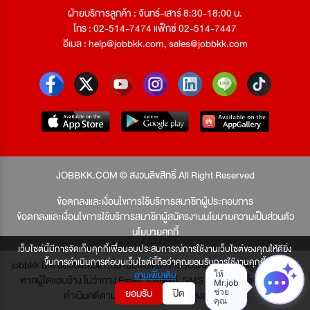
ฝ่ายบริการลูกค้า : จันทร์-เสาร์ 8:30-18:00 น.
โทร : 02-514-7474 แฟ็กซ์ 02-514-7447
อีเมล :
help@jobbkk.com
,
sales@jobbkk.com
JOBBKK.COM © สงวนลิขสิทธิ์ All Right Reserved
ข้อตกลงและเงื่อนไขการใช้บริการสมาชิกผู้ประกอบการ
ข้อตกลงและเงื่อนไขการใช้บริการสมาชิกผู้สมัครงาน
นโยบายความเป็นส่วนตัว
นโยบายคุกกี้
เว็บไซต์นี้มีการจัดเก็บคุกกี้เพื่อมอบประสบการณ์การใช้งานเว็บไซต์ของคุณให้ดียิ่ง
ขึ้นการดำเนินการต่อบนเว็บไซต์นี้ถือว่าคุณยอมรับการใช้งานคุกกี้
jobbkk มีเพียงเว็บเดียวเท่านั้น ไม่มีเว็บเครือข่าย โปรดอย่าหลงเชื่อผู้แอบอ้าง และ
อ่านเพิ่มเติม
หากผู้ใดแอบอ้าง ไม่ว่าทาง Email, โทรศัพท์, SMS หรือทางใดก็ตาม จะถูก
ยอมรับ
ปิด
ดำเนินคดีตามที่กฎหมายบัญญัติไว้สูงสุด