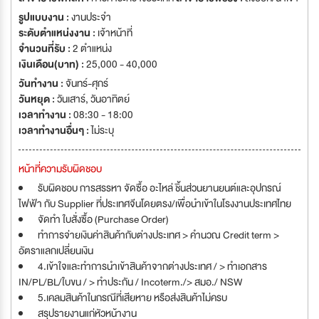
อุบัติเหตุ, โบนัส ทุกปี ทำงาน จันทร์ – ศุกร์ 8.30 – 18.00 น. / หยุดเสาร์ –
รูปแบบงาน :
งานประจำ
อาทิตย์
ระดับตำแหน่งงาน :
เจ้าหน้าที่
จำนวนที่รับ :
2 ตำแหน่ง
เงินเดือน(บาท) :
25,000 - 40,000
วันทำงาน :
จันทร์-ศุกร์
วันหยุด :
วันเสาร์
,
วันอาทิตย์
เวลาทำงาน :
08:30 - 18:00
เวลาทำงานอื่นๆ :
ไม่ระบุ
หน้าที่ความรับผิดชอบ
รับผิดชอบ การสรรหา จัดซื้อ อะไหล่ ชิ้นส่วนยานยนต์และอุปกรณ์
ไฟฟ้า กับ Supplier ที่ประเทศจีนโดยตรง/เพื่อนำเข้าในโรงงานประเทศไทย
จัดทำ ใบสั่งซื้อ (Purchase Order)
ทำการจ่ายเงินค่าสินค้ากับต่างประเทศ > คำนวณ Credit term >
อัตราแลกเปลี่ยนเงิน
4.เข้าใจและทำการนำเข้าสินค้าจากต่างประเทศ / > ทำเอกสาร
IN/PL/BL/ใบขน / > ทำประกัน / Incoterm./> สมอ./ NSW
5.เคลมสินค้าในกรณีที่เสียหาย หรือส่งสินค้าไม่ครบ
สรุปรายงานแก่หัวหน้างาน