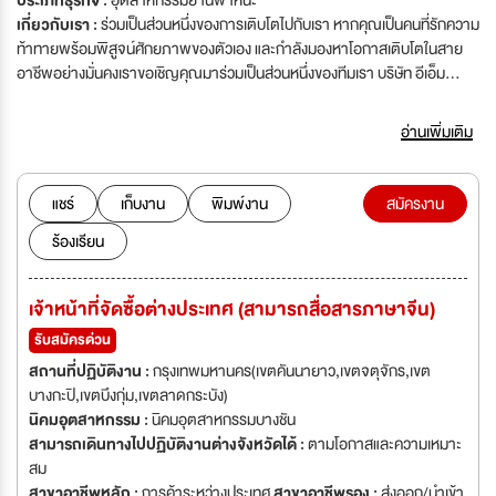
ประเภทธุรกิจ :
อุตสาหกรรมยานพาหนะ
เกี่ยวกับเรา :
ร่วมเป็นส่วนหนึ่งของการเติบโตไปกับเรา หากคุณเป็นคนที่รักความ
ท้าทายพร้อมพิสูจน์ศักยภาพของตัวเอง และกำลังมองหาโอกาสเติบโตในสาย
อาชีพอย่างมั่นคงเราขอเชิญคุณมาร่วมเป็นส่วนหนึ่งของทีมเรา บริษัท อีเอ็ม
มอเตอร์ จำกัด และ บริษัท ไลฟ์มูฟวิ่ง จำกัด ผู้นำด้าน จักรยานยนต์ไฟฟ้าและ
จักรยานไฟฟ้า ของประเทศไทย กำลังมองหาบุคลากรคุณภาพ เพื่อร่วมกันขับ
อ่านเพิ่มเติม
เคลื่อนและขยายธุรกิจให้เติบโตอย่างยั่งยืนในอนาคต ทิศทางการเติบโตของ
บริษัท ขยายฐานลูกค้าเดิม พร้อมเพิ่มกลุ่มลูกค้าใหม่ ทั้งห้างสรรพสินค้า ร้านค้า
ในประเทศ และต่างประเทศ พัฒนาสินค้าให้ตอบโจทย์ความต้องการของลูกค้า
แชร์
เก็บงาน
พิมพ์งาน
สมัครงาน
อย่างต่อเนื่อง เสริมสร้างและพัฒนาแบรนด์ให้แข็งแกร่งในระดับผู้นำตลาด
ร้องเรียน
ควบคุมคุณภาพสินค้าและบริการหลังการขาย ให้ได้มาตรฐานและสร้างความพึง
พอใจสูงสุดแก่ลูกค้า บริษัทให้ความสำคัญกับ ความแตกต่าง คุณภาพ และ
เอกลักษณ์ของสินค้า ควบคู่ไปกับการพัฒนาทีมงานที่มีความสามารถและ
เจ้าหน้าที่จัดซื้อต่างประเทศ (สามารถสื่อสารภาษาจีน)
ประสิทธิภาพ ส่งผลให้บริษัทเติบโตอย่างต่อเนื่องตลอดหลายปีที่ผ่านมา ข้อมูล
เกี่ยวกับบริษัท ก่อตั้งธุรกิจตั้งแต่ปี พ.ศ. 2557 เติบโตเฉลี่ยมากกว่า 30% ต่อปี
รับสมัครด่วน
มีการพัฒนาสินค้าออกสู่ตลาดอย่างสม่ำเสมอในทุกปี เป็นเจ้าของแบรนด์และ
สถานที่ปฏิบัติงาน :
กรุงเทพมหานคร(เขตคันนายาว,เขตจตุจักร,เขต
ผู้นำเข้าแต่เพียงผู้เดียว มากกว่า 8 แบรนด์ มีเครือข่ายช่องทางจัดจำหน่าย
บางกะปิ,เขตบึงกุ่ม,เขตลาดกระบัง)
มากกว่า 500 แห่งทั่วประเทศ หากคุณกำลังมองหาสถานที่ทำงานที่เปิดโอกาสให้
นิคมอุตสาหกรรม :
นิคมอุตสาหกรรมบางชัน
คุณเติบโต และพร้อมเดินไปสู่ความสำเร็จร่วมกัน บริษัท อีเอ็ม มอเตอร์ จำกัด และ
สามารถเดินทางไปปฏิบัติงานต่างจังหวัดได้ :
ตามโอกาสและความเหมาะ
บริษัท ไลฟ์ มูฟวิ่ง จำกัด ยินดีต้อนรับคุณ สวัสดิการ ทั่วไป – ประกันสังคม, ค่า
สม
ล่วงเวลา, เบี้ยขยัน, หยุดพักผ่อนประจำปี, ชุดพนักงาน ประกันกลุ่มสุขภาพ/
สาขาอาชีพหลัก :
การค้าระหว่างประเทศ
สาขาอาชีพรอง :
ส่งออก/นำเข้า