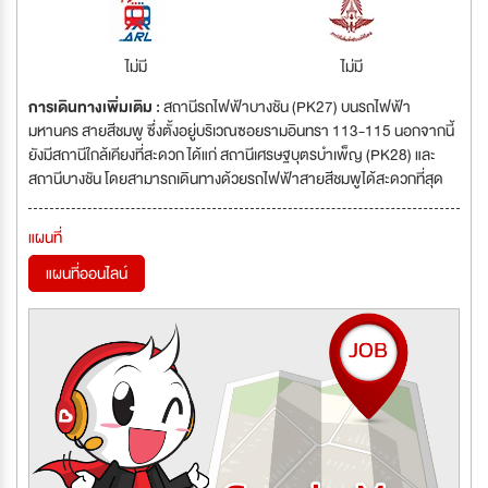
ไม่มี
ไม่มี
การเดินทางเพิ่มเติม :
สถานีรถไฟฟ้าบางชัน (PK27) บนรถไฟฟ้า
มหานคร สายสีชมพู ซึ่งตั้งอยู่บริเวณซอยรามอินทรา 113-115 นอกจากนี้
ยังมีสถานีใกล้เคียงที่สะดวก ได้แก่ สถานีเศรษฐบุตรบำเพ็ญ (PK28) และ
สถานีบางชัน โดยสามารถเดินทางด้วยรถไฟฟ้าสายสีชมพูได้สะดวกที่สุด
แผนที่
แผนที่ออนไลน์