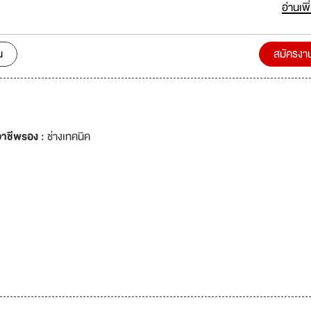
อ่านเพิ
เม้นท์ จำกัด บริษัท ยูพีเอ็ม ดีไซน์ สตูดิโอ จำกัด Page FaceBook : Primo Careers
น
สมัครงา
าชีพรอง :
ช่างเทคนิค