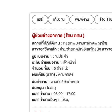
เซอร์วิส จำกัด บริษัท ยูไนเต็ด โปรเจ็ค แมเนจเม้นท์ จำกัด บริษัท แฮมตัน โฮเทล แอนด์ เรสซิเดนซ์ แมเนจ
แชร์
เก็บงาน
พิมพ์งาน
ร้องเรีย
ผู้ช่วยช่างอาคาร ( โซน กทม )
สถานที่ปฏิบัติงาน :
กรุงเทพมหานคร(เขตพญาไท)
สาขาอาชีพหลัก :
ช่าง/ช่างเทคนิค/อิเลคโทรนิค
สาขาอ
รูปแบบงาน :
งานประจำ
ระดับตำแหน่งงาน :
เจ้าหน้าที่
จำนวนที่รับ :
5 ตำแหน่ง
เงินเดือน(บาท) :
ตามตกลง
วันทำงาน :
ตามที่บริษัทกำหนด
วันหยุด :
ไม่ระบุ
เวลาทำงาน :
08:00 - 17:00
เวลาทำงานอื่นๆ :
ไม่ระบุ