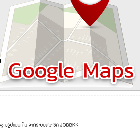
รซูเม่รูปแบบเต็ม จากระบบสมาชิก JOBBKK