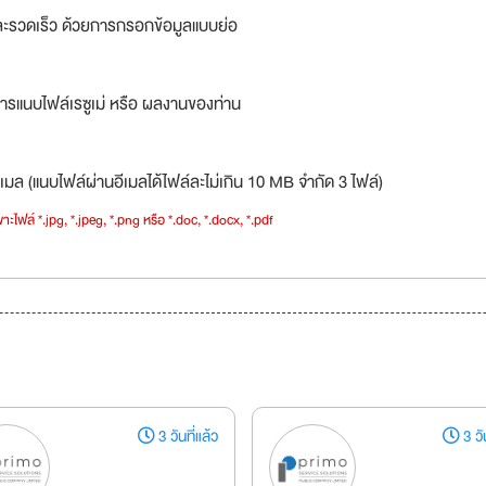
ละรวดเร็ว ด้วยการกรอกข้อมูลแบบย่อ
ารแนบไฟล์เรซูเม่ หรือ ผลงานของท่าน
เมล (แนบไฟล์ผ่านอีเมลได้ไฟล์ละไม่เกิน 10 MB จำกัด 3 ไฟล์)
าะไฟล์ *.jpg, *.jpeg, *.png หรือ *.doc, *.docx, *.pdf
3 วันที่แล้ว
3 วัน