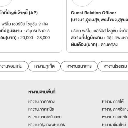
น้าที่บัญชีเจ้าหนี้ (AP)
Guest Relation Officer
(บางนา,อุดมสุข,พระโขนง,สุขุมว
 พรีโม เซอร์วิส โซลูชั่น จำกัด
ี่ปฏิบัติงาน :
สมุทรปราการ
บริษัท พรีโม เซอร์วิส โซลูชั่น จำกั
ดือน(บาท) :
20,000 - 28,000
สถานที่ปฏิบัติงาน :
กรุงเทพมห
เงินเดือน(บาท) :
ตามตกลง
างานขอนแก่น
หางานภูเก็ต
หางานธนาคาร
หางานโรงแรม
หางานตามพื้นที่
หางาน ภาคกลาง
หางาน ภาคใต้
หางาน ภาคเหนือ
หางาน ภาคอีสา
หางาน ภาคตะวันออก
หางาน ภาคตะวั
หางาน กรุงเทพมหานคร
หางาน เชียงใหม่