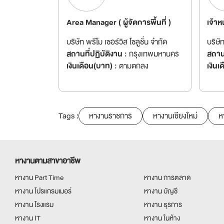
Area Manager ( ผู้จัดการพื้นที่ )
เจ้าห
บริษัท พรีโม เซอร์วิส โซลูชั่น จำกัด
บริษัท
สถานที่ปฏิบัติงาน :
กรุงเทพมหานคร
สถานท
เงินเดือน(บาท) :
ตามตกลง
เงินเ
Tags :
หางานราชการ
หางานเชียงใหม่
ห
หางานตามสาขาอาชีพ
หางาน Part Time
หางาน การตลาด
หางาน โปรแกรมเมอร์
หางาน บัญชี
หางาน โรงแรม
หางาน ธุรการ
หางาน IT
หางาน ในห้าง