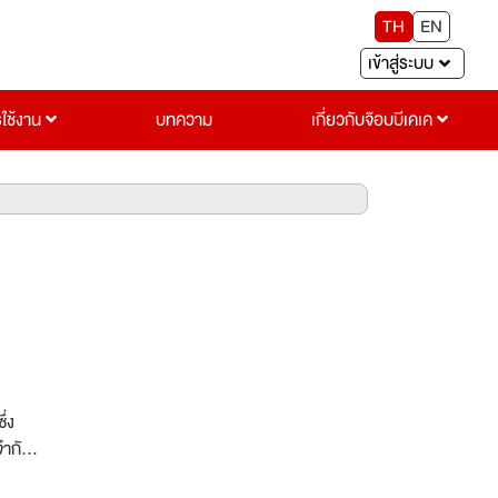
TH
EN
เข้าสู่ระบบ
รใช้งาน
บทความ
เกี่ยวกับจ๊อบบีเคเค
ึ่ง