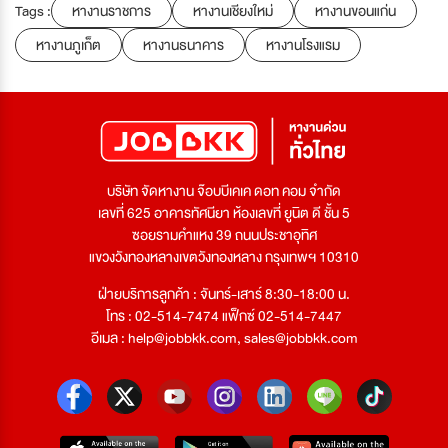
Tags :
หางานราชการ
หางานเชียงใหม่
หางานขอนแก่น
หางานภูเก็ต
หางานธนาคาร
หางานโรงแรม
บริษัท จัดหางาน จ๊อบบีเคเค ดอท คอม จำกัด
เลขที่ 625 อาคารทัศนียา ห้องเลขที่ ยูนิต ดี ชั้น 5
ซอยรามคำแหง 39 ถนนประชาอุทิศ
แขวงวังทองหลางเขตวังทองหลาง กรุงเทพฯ 10310
ฝ่ายบริการลูกค้า : จันทร์-เสาร์ 8:30-18:00 น.
โทร : 02-514-7474 แฟ็กซ์ 02-514-7447
อีเมล :
help@jobbkk.com
,
sales@jobbkk.com