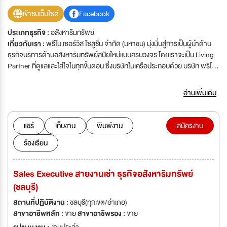
เข้าชมเว็บไซต์
Facebook
ประเภทธุรกิจ :
อสังหาริมทรัพย์
เกี่ยวกับเรา :
พรีโม เซอร์วิส โซลูชั่น จำกัด (มหาชน) มุ่งมั่นสู่การเป็นผู้นำด้าน
ธุรกิจบริการด้านอสังหาริมทรัพย์สมัยใหม่แบบครบวงจร โดยเราจะเป็น Living
Partner ที่ดูแลและใส่ใจในทุกขั้นตอน ซึ่งบริษัทในเครือประกอบด้วย บริษัท พรีโม
เซอร์วิส โซลูชั่น จำกัด มหาชน บริษัท แพสชั่น เรียลเตอร์ จำกัด บริษัท วายด์ อินที
เรีย จำกัด บริษัท พรีโม แมเนจเม้นท์ จำกัด บริษัท คราวน์ เรสซิเดนซ์ จำกัด บริษัท
อ่านเพิ่มเติม
อูโน่ เซอร์วิส จำกัด บริษัท ยูไนเต็ด โปรเจ็ค แมเนจเม้นท์ จำกัด บริษัท แฮมตัน โฮ
เทล แอนด์ เรสซิเดนซ์ แมเนจเม้นท์ จำกัด บริษัท ยูพีเอ็ม ดีไซน์ สตูดิโอ จำกัด
Page FaceBook : Primo Careers
แชร์
เก็บงาน
พิมพ์งาน
สมัครงาน
ร้องเรียน
Sales Executive สายงานเช่า ธุรกิจอสังหาริมทรัพย์
(ชลบุรี)
สถานที่ปฏิบัติงาน :
ชลบุรี(ทุกเขต/อำเภอ)
สาขาอาชีพหลัก :
ขาย
สาขาอาชีพรอง :
ขาย