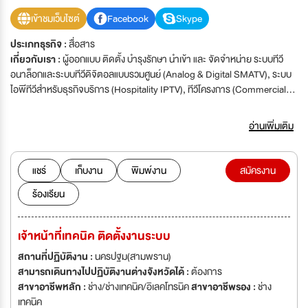
เข้าชมเว็บไซต์
Facebook
Skype
ประเภทธุรกิจ :
สื่อสาร
เกี่ยวกับเรา :
ผู้ออกแบบ ติดตั้ง บำรุงรักษา นำเข้า และ จัดจำหน่าย ระบบทีวี
อนาล็อกและระบบทีวีดิจิตอลแบบรวมศูนย์ (Analog & Digital SMATV), ระบบ
ไอพีทีวีสำหรับธุรกิจบริการ (Hospitality IPTV), ทีวีโครงการ (Commercial
TV / Hospitality TV) จอประชาสัมพันธ์ดิจิตอล (Digital Signage / Kiosk /
LED Video Wall) ระบบสื่อสารภายในอาคารผ่านไฟเบอร์ออฟติก (FTTx in
อ่านเพิ่มเติม
Building) ระบบกล้องวงจรปิด (AI Camera System) ระบบควบคุมอัตโนมัติ
แบบอัจฉริยะ (Smart Automation Access Control for IoT Devices)
แชร์
เก็บงาน
พิมพ์งาน
สมัครงาน
ร้องเรียน
เจ้าหน้าที่เทคนิค ติดตั้งงานระบบ
สถานที่ปฏิบัติงาน :
นครปฐม(สามพราน)
สามารถเดินทางไปปฏิบัติงานต่างจังหวัดได้ :
ต้องการ
สาขาอาชีพหลัก :
ช่าง/ช่างเทคนิค/อิเลคโทรนิค
สาขาอาชีพรอง :
ช่าง
เทคนิค