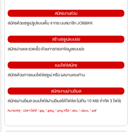
สมัครงานด่วน
สมัครด้วยเรซูเม่รูปแบบเต็ม จากระบบสมาชิก JOBBKK
สร้างเรซูเม่แบบย่อ
สมัครง่ายและรวดเร็ว ด้วยการกรอกข้อมูลแบบย่อ
แนบไฟล์สมัคร
สมัครด้วยการแนบไฟล์เรซูเม่ หรือ ผลงานของท่าน
สมัครงานผ่านอีเมล
สมัครผ่านอีเมล (แนบไฟล์ผ่านอีเมลได้ไฟล์ละไม่เกิน 10 MB จำกัด 3 ไฟล์)
หมายเหตุ : เฉพาะไฟล์ *.jpg, *.jpeg, *.png หรือ *.doc, *.docx, *.pdf