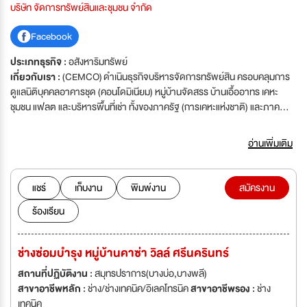
บริษัท จัดการทรัพย์สินและชุมชน จำกัด
Facebook
ประเภทธุรกิจ :
อสังหาริมทรัพย์
เกี่ยวกับเรา :
(CEMCO) ดำเนินธุรกิจบริหารจัดการทรัพย์สิน ครอบคลุมการ
ดูแลนิติบุคคลอาคารชุด (คอนโดมิเนียม) หมู่บ้านจัดสรร บ้านเอื้ออาทร เคหะ
ชุมชน แฟลต และบริหารพื้นที่เช่า ทั้งของภาครัฐ (การเคหะแห่งชาติ) และภาค
เอกชน โดยให้บริการครบวงจร ทั้งการบริหารงานทั่วไป นิติบุคคล รปภ. รักษา
ความสะอาด และซ่อมบำรุงระบบสาธารณูปโภค บริษัทมีประสบการณ์การดำเนิน
อ่านเพิ่มเติม
งานมากกว่า 30 ปี และมีความเกี่ยวข้องกับการเคหะแห่งชาติในการดูแลและ
พัฒนาโครงการ
แชร์
เก็บงาน
พิมพ์งาน
สมัครงาน
ร้องเรียน
ช่างซ่อมบำรุง หมู่บ้านคาซ่า วิลล์ ศรีนครินทร์
สถานที่ปฏิบัติงาน :
สมุทรปราการ(บางบ่อ,บางพลี)
สาขาอาชีพหลัก :
ช่าง/ช่างเทคนิค/อิเลคโทรนิค
สาขาอาชีพรอง :
ช่าง
เทคนิค