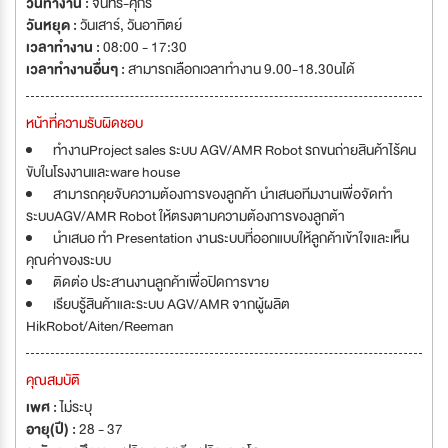
วันทำงาน :
จันทร์-ศุกร์
บริษัทฯ ในเครือ "กฤติยาคอร์ป" โรงแรมตั้งอยู่ที่ อ.ศรีมหาโพธิ์ จ.ปราจีนบุรี
วันหยุด :
วันเสาร์
,
วันอาทิตย์
เวลาทำงาน :
08:00 - 17:30
เวลาทำงานอื่นๆ :
สามารถเลือกเวลาทำงาน 9.00-18.30นได้
หน้าที่ความรับผิดชอบ
ทำงานProject sales ระบบ AGV/AMR Robot รถขนถ่ายสินค้าไร้คน
ขับในโรงงานและware house
สามารถคุยจับความต้องการของลูกค้า นำเสนอทีมงานเพื่อจัดทำ
ระบบAGV/AMR Robot ให้ตรงตามความต้องการของลูกต้า
นำเสนอ ทำ Presentation งานระบบที่ออกแบบให้ลูกค้าเข้าใจและเห็น
คุณค่าของระบบ
ติดต่อ ประสานงานลูกค้าเพื่อปิดการขาย
เรียบรู้สินค้าและระบบ AGV/AMR จากผู้ผลิต
HikRobot/Aiten/Reeman
คุณสมบัติ
เพศ :
ไม่ระบุ
อายุ(ปี) :
28 - 37