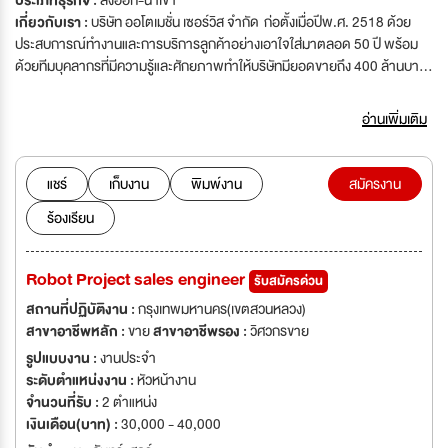
ประเภทธุรกิจ :
ส่งออก-นำเข้า
เกี่ยวกับเรา :
บริษัท ออโตเมชั่น เซอร์วิส จำกัด ก่อตั้งเมื่อปีพ.ศ. 2518 ด้วย
ประสบการณ์ทำงานและการบริการลูกค้าอย่างเอาใจใส่มาตลอด 50 ปี พร้อม
ด้วยทีมบุคลากรที่มีความรู้และศักยภาพทำให้บริษัทมียอดขายถึง 400 ล้านบาท
ต่อปี และได้รับความไว้วางใจจากลูกค้ามากมาย ทั้งในวงการอุตสาหกรรม
โรงงาน หน่วยงานรัฐ และ บริษัทเอกชนชั้นนำ บริษัทฯ ได้แบ่งการดำเนินงานเป็น 5
อ่านเพิ่มเติม
ธุรกิจหลัก ได้แก่ 1) ธุรกิจสินค้าอุตสาหกรรม (Factory Automation) –
จำหน่ายและติดตั้งเครื่องมือวัดระบบควบคุมในโรงงานอุตสาหกรรม
Instrumentation & Control, Online Monitoring System, System
แชร์
เก็บงาน
พิมพ์งาน
สมัครงาน
Design & Integrated Solution, IIoT รวมถึง Engineering ให้คำปรึกษาและ
ร้องเรียน
ออกแบบ พร้อมงานบริการหลังการขาย บริษัทฯ เป็นตัวแทนจำหน่ายเครื่องมือ
อุตสาหกรรมนำเข้าจากญี่ปุ่น เช่น CHINO, DKK-TOA, SHIMADZU 2)
ธุรกิจสินค้าสำนักงาน (Office Smart Solutions) – จำหน่ายอุปกรณ์สำนักงาน
Robot Project sales engineer
รับสมัครด่วน
PANASONIC มีความชำนาญงานด้านการออกแบบและติดตั้งระบบอัตโนมัติใน
สำนักงาน ระบบเครื่องเสียง และ Computer Network พร้อมงานบริการหลัง
สถานที่ปฏิบัติงาน :
กรุงเทพมหานคร(เขตสวนหลวง)
การขาย 3) ธุรกิจสินค้า Technology Automation - Autonomous Mobile
สาขาอาชีพหลัก :
ขาย
สาขาอาชีพรอง :
วิศวกรขาย
Robot (AMR), Delivery Robot, Operation Technology (OT) สำหรับ
รูปแบบงาน :
งานประจำ
อุตสาหรรมและคลังสินค้าทุกประเภท บริษัทฯ ขายพร้อมติดตั้ง ให้คำปรึกษา
ระดับตำแหน่งงาน :
หัวหน้างาน
ออกแบบให้ตรงตามฟังก์ชั่นสำหรับการใช้งาน พร้อมงานบริการหลังการขาย 4)
จำนวนที่รับ :
2 ตำแหน่ง
ธุรกิจก่อสร้าง - ภายใต้บริษัทฯ ในเครือ "กฤติยาคอร์ป" โดยมี site งานหลักๆ
เงินเดือน(บาท) :
30,000 - 40,000
อยู่ที่ กรุงเทพฯ / จังหวัดปราจีนบุรี / จังหวัดระยอง 5) ธุรกิจโรงแรม - ภายใต้