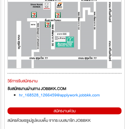
วิธีการรับสมัครงาน
รับสมัครงานผ่านทาง JOBBKK.COM
hr_168528_1266459@applywork.jobbkk.com
สมัครงานด่วน
สมัครด้วยเรซูเม่รูปแบบเต็ม จากระบบสมาชิก JOBBKK