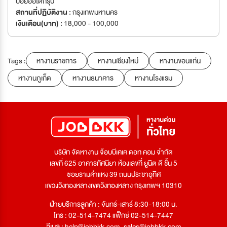
บอยออโต้กรุ๊ป
สถานที่ปฏิบัติงาน :
กรุงเทพมหานคร
เงินเดือน(บาท) :
18,000 - 100,000
Tags :
หางานราชการ
หางานเชียงใหม่
หางานขอนแก่น
หางานภูเก็ต
หางานธนาคาร
หางานโรงแรม
บริษัท จัดหางาน จ๊อบบีเคเค ดอท คอม จำกัด
เลขที่ 625 อาคารทัศนียา ห้องเลขที่ ยูนิต ดี ชั้น 5
ซอยรามคำแหง 39 ถนนประชาอุทิศ
แขวงวังทองหลางเขตวังทองหลาง กรุงเทพฯ 10310
ฝ่ายบริการลูกค้า : จันทร์-เสาร์ 8:30-18:00 น.
โทร : 02-514-7474 แฟ็กซ์ 02-514-7447
อีเมล :
help@jobbkk.com
,
sales@jobbkk.com