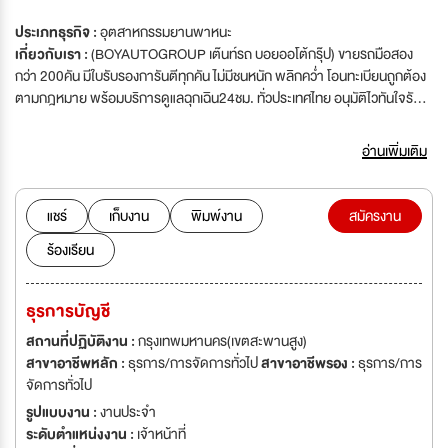
ประเภทธุรกิจ :
อุตสาหกรรมยานพาหนะ
เกี่ยวกับเรา :
(BOYAUTOGROUP เต๊นท์รถ บอยออโต้กรุ๊ป) ขายรถมือสอง
กว่า 200คัน มีใบรับรองการันตีทุกคัน ไม่มีชนหนัก พลิกคว่ำ โอนทะเบียนถูกต้อง
ตามกฎหมาย พร้อมบริการดูแลฉุกเฉิน24ชม. ทั่วประเทศไทย อนุมัติไวทันใจรับ
รถทันที พร้อมให้บริการ เรากำลังขยายกิจการ เพิ่มสาขา ต้องการรับสมัคร
พนักงานจำนวนมาก!
อ่านเพิ่มเติม
แชร์
เก็บงาน
พิมพ์งาน
สมัครงาน
ร้องเรียน
ธุรการบัญชี
สถานที่ปฏิบัติงาน :
กรุงเทพมหานคร(เขตสะพานสูง)
สาขาอาชีพหลัก :
ธุรการ/การจัดการทั่วไป
สาขาอาชีพรอง :
ธุรการ/การ
จัดการทั่วไป
รูปแบบงาน :
งานประจำ
ระดับตำแหน่งงาน :
เจ้าหน้าที่