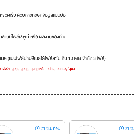
ละรวดเร็ว ด้วยการกรอกข้อมูลแบบย่อ
ารแนบไฟล์เรซูเม่ หรือ ผลงานของท่าน
เมล (แนบไฟล์ผ่านอีเมลได้ไฟล์ละไม่เกิน 10 MB จำกัด 3 ไฟล์)
าะไฟล์ *.jpg, *.jpeg, *.png หรือ *.doc, *.docx, *.pdf
21 ชม. ก่อน
21 ชม