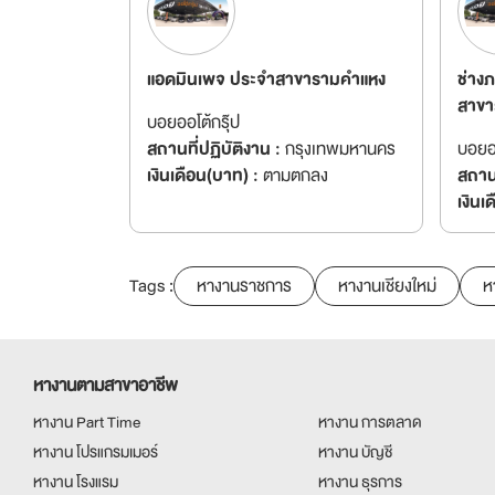
แอดมินเพจ ประจำสาขารามคำแหง
ช่าง
สาขา
บอยออโต้กรุ๊ป
สถานที่ปฏิบัติงาน :
กรุงเทพมหานคร
บอยออ
เงินเดือน(บาท) :
ตามตกลง
สถานท
เงินเ
Tags :
หางานราชการ
หางานเชียงใหม่
ห
หางานตามสาขาอาชีพ
หางาน Part Time
หางาน การตลาด
หางาน โปรแกรมเมอร์
หางาน บัญชี
หางาน โรงแรม
หางาน ธุรการ