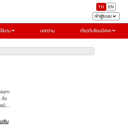
TH
EN
เข้าสู่ระบบ
รใช้งาน
บทความ
เกี่ยวกับจ๊อบบีเคเค
รองกา
ทั่ว
่มเติม