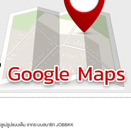
รซูเม่รูปแบบเต็ม จากระบบสมาชิก JOBBKK