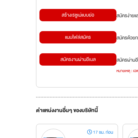
สร้างเรซูเม่แบบย่อ
สมัครง่ายแ
แนบไฟล์สมัคร
สมัครด้วยก
สมัครงานผ่านอีเมล
สมัครผ่านอี
หมายเหตุ : เฉพ
ตำแหน่งงานอื่นๆ ของบริษัทนี้
17 ชม. ก่อน