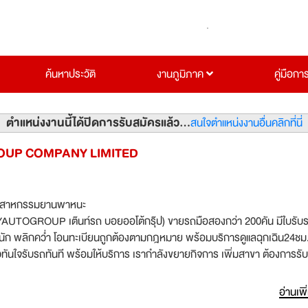
ค้นหาประวัติ
งานภูมิภาค
คู่มือกา
ตำแหน่งงานนี้ได้ปิดการรับสมัครแล้ว...
สนใจตำแหน่งงานอื่นคลิกที่นี่
UP COMPANY LIMITED
ตสาหกรรมยานพาหนะ
AUTOGROUP เต๊นท์รถ บอยออโต้กรุ๊ป) ขายรถมือสองกว่า 200คัน มีใบรับ
นหนัก พลิกคว่ำ โอนทะเบียนถูกต้องตามกฎหมาย พร้อมบริการดูแลฉุกเฉิน24ชม. 
พร้อมให้บริการ เรากำลังขยายกิจการ เพิ่มสาขา ต้องการรับสมัคร
ก!
อ่านเพิ