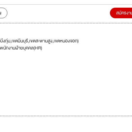
น
สมัครงา
ึงกุ่ม,เขตมีนบุรี,เขตสะพานสูง,เขตหนองจอก)
พนักงานฝ่ายบุคคล(HR)