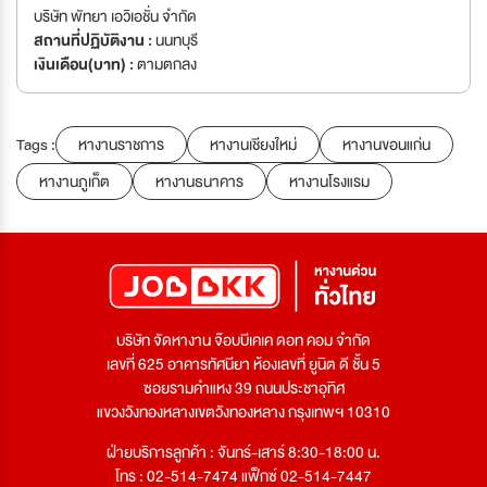
บริษัท พัทยา เอวิเอชั่น จำกัด
สถานที่ปฏิบัติงาน :
นนทบุรี
เงินเดือน(บาท) :
ตามตกลง
Tags :
หางานราชการ
หางานเชียงใหม่
หางานขอนแก่น
หางานภูเก็ต
หางานธนาคาร
หางานโรงแรม
บริษัท จัดหางาน จ๊อบบีเคเค ดอท คอม จำกัด
เลขที่ 625 อาคารทัศนียา ห้องเลขที่ ยูนิต ดี ชั้น 5
ซอยรามคำแหง 39 ถนนประชาอุทิศ
แขวงวังทองหลางเขตวังทองหลาง กรุงเทพฯ 10310
ฝ่ายบริการลูกค้า : จันทร์-เสาร์ 8:30-18:00 น.
โทร : 02-514-7474 แฟ็กซ์ 02-514-7447