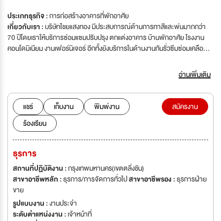
ประเภทธุรกิจ :
การก่อสร้างอาคารที่พักอาศัย
เกี่ยวกับเรา :
บริษัทไชยแสงทอง มีประสบการณ์ด้านการทาสีและพ่นมากกว่า
70 ปีโดยเราให้บริการซ่อมแซมปรับปรุง ตกแต่งอาคาร บ้านพักอาศัย โรงงาน
คอนโดมิเนียม งานเฟอร์นิเจอร์ อีกทั้งยังบริการในด้านงานกันรั่วซึมซ่อมเคลือบ
หลังคา งานสีระบบโรงงานอุตสาหกรรม โดนกการมีทีมช่างโรยตัวที่มีความ
สามารถเชี่ยวชาญ
อ่านเพิ่มเติม
แชร์
เก็บงาน
พิมพ์งาน
สมัครงาน
ร้องเรียน
ธุรการ
สถานที่ปฏิบัติงาน :
กรุงเทพมหานคร(เขตตลิ่งชัน)
สาขาอาชีพหลัก :
ธุรการ/การจัดการทั่วไป
สาขาอาชีพรอง :
ธุรการฝ่าย
ขาย
รูปแบบงาน :
งานประจำ
ระดับตำแหน่งงาน :
เจ้าหน้าที่