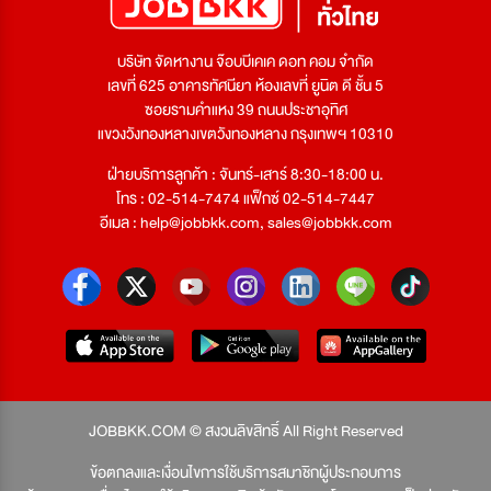
บริษัท จัดหางาน จ๊อบบีเคเค ดอท คอม จำกัด
เลขที่ 625 อาคารทัศนียา ห้องเลขที่ ยูนิต ดี ชั้น 5
ซอยรามคำแหง 39 ถนนประชาอุทิศ
แขวงวังทองหลางเขตวังทองหลาง กรุงเทพฯ 10310
ฝ่ายบริการลูกค้า : จันทร์-เสาร์ 8:30-18:00 น.
โทร : 02-514-7474 แฟ็กซ์ 02-514-7447
อีเมล :
help@jobbkk.com
,
sales@jobbkk.com
JOBBKK.COM © สงวนลิขสิทธิ์ All Right Reserved
ข้อตกลงและเงื่อนไขการใช้บริการสมาชิกผู้ประกอบการ