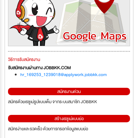
วิธีการรับสมัครงาน
รับสมัครงานผ่านทาง JOBBKK.COM
hr_169253_1239018@applywork.jobbkk.com
สมัครงานด่วน
สมัครด้วยเรซูเม่รูปแบบเต็ม จากระบบสมาชิก JOBBKK
สร้างเรซูเม่แบบย่อ
สมัครง่ายและรวดเร็ว ด้วยการกรอกข้อมูลแบบย่อ