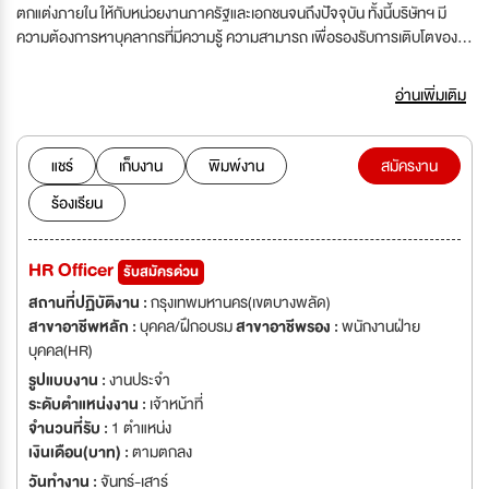
ตกแต่งภายใน ให้กับหน่วยงานภาครัฐและเอกชนจนถึงปัจจุบัน ทั้งนี้บริษัทฯ มี
ความต้องการหาบุคลากรที่มีความรู้ ความสามารถ เพื่อรองรับการเติบโตของ
บริษัท
อ่านเพิ่มเติม
แชร์
เก็บงาน
พิมพ์งาน
สมัครงาน
ร้องเรียน
HR Officer
รับสมัครด่วน
สถานที่ปฏิบัติงาน :
กรุงเทพมหานคร(เขตบางพลัด)
สาขาอาชีพหลัก :
บุคคล/ฝึกอบรม
สาขาอาชีพรอง :
พนักงานฝ่าย
บุคคล(HR)
รูปแบบงาน :
งานประจำ
ระดับตำแหน่งงาน :
เจ้าหน้าที่
จำนวนที่รับ :
1 ตำแหน่ง
เงินเดือน(บาท) :
ตามตกลง
วันทำงาน :
จันทร์-เสาร์