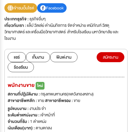
เข้าชมเว็บไซต์
Facebook
ประเภทธุรกิจ :
ธุรกิจอื่นๆ
เกี่ยวกับเรา :
แล็ป วัลเล่ย์ ดำเนินกิจการ จัดจำหน่าย เคมีภัณฑ์ วัสดุ
วิทยาศาสตร์ และเครื่องมือวิทยาศาสตร์ สำหรับโรงเรียน มหาวิทยาลัย และ
โรงงาน
แชร์
เก็บงาน
พิมพ์งาน
สมัครงาน
ร้องเรียน
พนักงานขาย
ใหม่
สถานที่ปฏิบัติงาน :
กรุงเทพมหานคร(เขตวังทองหลาง)
สาขาอาชีพหลัก :
ขาย
สาขาอาชีพรอง :
ขาย
รูปแบบงาน :
งานประจำ
ระดับตำแหน่งงาน :
เจ้าหน้าที่
จำนวนที่รับ :
1 ตำแหน่ง
เงินเดือน(บาท) :
ตามตกลง