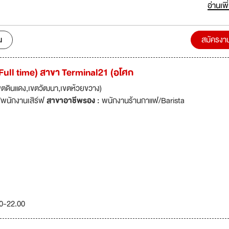
teahouse ปัจจุบันมีทั้งหมด 3 สาขา ได้แก่ - สาขาสุขุมวิท 49 - King Pow
อ่านเพิ
ร Velaa (ชิดลม/หลังสวน) - Gaysorn Amarin coming soon... นอกจากนี้ เรา
อีก 2 แบรนด์ ได้แก่ - qraft. 手 an oriental kitchen (อารีย์ ซอย 1) - qraf
n) และ mini ミニ an oriental speedbar ปัจจุบันที่
น
สมัครงา
้แก่ - BACC (สยาม) - G Tower (พระราม 9) - The PARQ (พระราม 4) - อารี
coming soon... ความฉลาด ความสุข และความดี เกิดขึ้นพร้อม
(Full time) สาขา Terminal21 (อโศก
กกันไม่ได้... เป้าหมายในการทำงานของพวกเราทุกคนที่นี่ คือการ
นที่ดีขึ้น เพราะเมื่อเราทำสิ่งที่ดีขึ้น เราจึงเป็นคนฉลาดขึ้น และมีความสุขมากขึ้
ตดินแดง,เขตวัฒนา,เขตห้วยขวาง)
์/พนักงานเสิร์ฟ
สาขาอาชีพรอง :
พนักงานร้านกาแฟ/Barista
รับผิดชอบให้ดีขึ้น เมตตาให้มากขึ้น และซื่อสัตย์ให้มากยิ่งขึ้น... เพราะว่าผลที่แท้
ี่สมบูรณ์และทำอย่างตั้งใจ
00-22.00