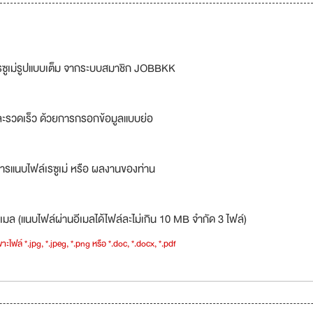
รซูเม่รูปแบบเต็ม จากระบบสมาชิก JOBBKK
ละรวดเร็ว ด้วยการกรอกข้อมูลแบบย่อ
ารแนบไฟล์เรซูเม่ หรือ ผลงานของท่าน
เมล (แนบไฟล์ผ่านอีเมลได้ไฟล์ละไม่เกิน 10 MB จำกัด 3 ไฟล์)
าะไฟล์ *.jpg, *.jpeg, *.png หรือ *.doc, *.docx, *.pdf