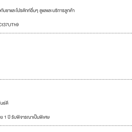
วกับชาและโปรดักท์อื่นๆ ดูแลและบริการลูกค้า
NZCt37UTh9
นธ์ดี
อย 1 ปี รับพิจารณาเป็นพิเศษ