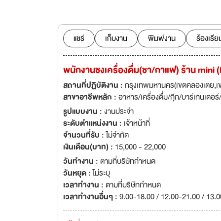
Peace 和 oriental 
(ซอยรางน้ำ) - โครงกา
ยังมีแบรนด์ในเครือ
an oriental kitchen (สาทร coming soo
แชร์
เก็บงาน
พิมพ์งาน
ร้องเรีย
ทั้งหมด 5 สาขา ได
ซอย 1 - Emsphere (พร้อมพงษ์) - 
พนักงานชงเครื่องดื่ม(ชา/กาแฟ) ร้าน mini 
กัน เป็นอันหนึ่งอันเดียวกัน แยกออกจา
ฝึกให้ตัวเราเองเป็นค
สถานที่ปฏิบัติงาน :
กรุงเทพมหานคร(เขตคลองเตย,เข
พร้อมกัน... งานของพวกเราไม่ใช่ผลที่เราต้องการ แต่เป็นตัวกลางที่พวกเราใช้ในการฝึก ที่จะเสียสละให้
สาขาอาชีพหลัก :
อาหาร/เครื่องดื่ม/กุ๊ก/บาร์เทนเดอร
มากขึ้น อดทนให้เก่งขึ้น 
รูปแบบงาน :
งานประจำ
อยู่ในตัวการกระทำท
ระดับตำแหน่งงาน :
เจ้าหน้าที่
จำนวนที่รับ :
ไม่จำกัด
เงินเดือน(บาท) :
15,000 - 22,000
วันทำงาน :
ตามที่บริษัทกำหนด
วันหยุด :
ไม่ระบุ
เวลาทำงาน :
ตามที่บริษัทกำหนด
เวลาทำงานอื่นๆ :
9.00-18.00 / 12.00-21.00 / 13.