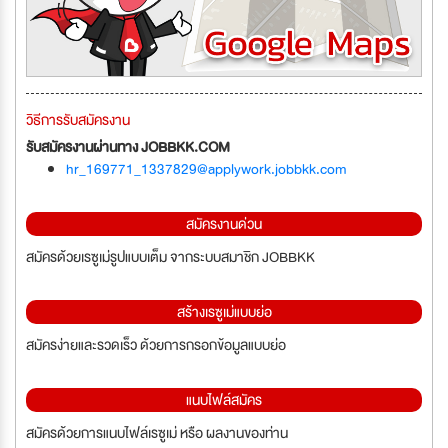
วิธีการรับสมัครงาน
รับสมัครงานผ่านทาง JOBBKK.COM
hr_169771_1337829@applywork.jobbkk.com
สมัครงานด่วน
สมัครด้วยเรซูเม่รูปแบบเต็ม จากระบบสมาชิก JOBBKK
สร้างเรซูเม่แบบย่อ
สมัครง่ายและรวดเร็ว ด้วยการกรอกข้อมูลแบบย่อ
แนบไฟล์สมัคร
สมัครด้วยการแนบไฟล์เรซูเม่ หรือ ผลงานของท่าน