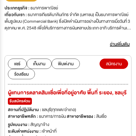
ประเภทธุรกิจ :
ธนาคารพาณิชย์
เกี่ยวกับเรา :
ธนาคารเกียรตินาคินภัทร จำกัด (มหาชน) เป็นธนาคารพาณิชย์
เต็มรูปแบบ (Commercial Bank) ซึ่งเปิดดำเนินการอย่างเป็นทางการเมื่อวันที่ 3
ตุลาคม พ.ศ. 2548 เพื่อให้บริการทางการเงินหลายประเภท อาทิ บริการด้านเงิน
ฝากประจำ ออมทรัพย์ กระแสรายวัน ประกันชีวิต สินเชื่อรถยนต์ สินเชื่อพัฒนา
โครงการ สินเชื่อธุรกิจอพาร์ทเม้นท์ สินเชื่อธุรกิจฟลอร์แพลน สินเชื่อเพื่อธุรกิจ
อ่านเพิ่มเติม
ขนส่ง สินเชื่อธุรกิจสิ่งพิมพ์และบรรจุภัณฑ์ ธนาคารเกียรตินาคิน ได้รับการจัด
อันดับความน่าเชื่อถือ ระดับ A จากบริษัท ทริส เรทติ้ง จำกัด แนวโน้มอันดับ
เครดิต Stable หรือคงที่ (ณ วันที่ 23 กันยายน พ.ศ. 2563)
แชร์
เก็บงาน
พิมพ์งาน
สมัครงาน
ร้องเรียน
ผู้แทนการตลาดสินเเชื่อเพื่อที่อยู่อาศัย พื้นที่ ระยอง, ชลบุรี
รับสมัครด่วน
สถานที่ปฏิบัติงาน :
ชลบุรี(ทุกเขต/อำเภอ)
สาขาอาชีพหลัก :
ธนาคาร/การเงิน
สาขาอาชีพรอง :
สินเชื่อ
รูปแบบงาน :
สัญญาจ้าง
ระดับตำแหน่งงาน :
เจ้าหน้าที่