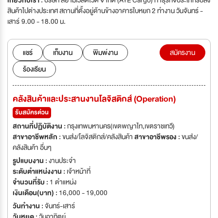
เกี่ยวกับเรา :
บริษัท สยามเวิลดไวด จำกัด (AYE Cargo) ทำธุรกิจประเภทรับส่ง
สินค้าไปต่างประเทศ สถานที่ตั้งอยู่ด้านข้างอาคารใบหยก 2 ทำงาน วันจันทร์ -
เสาร์ 9.00 - 18.00 น.
แชร์
เก็บงาน
พิมพ์งาน
สมัครงาน
ร้องเรียน
คลังสินค้าและประสานงานโลจิสติกส์ (Operation)
รับสมัครด่วน
สถานที่ปฏิบัติงาน :
กรุงเทพมหานคร(เขตพญาไท,เขตราชเทวี)
สาขาอาชีพหลัก :
ขนส่ง/โลจิสติกส์/คลังสินค้า
สาขาอาชีพรอง :
ขนส่ง/
คลังสินค้า อื่นๆ
รูปแบบงาน :
งานประจำ
ระดับตำแหน่งงาน :
เจ้าหน้าที่
จำนวนที่รับ :
1 ตำแหน่ง
เงินเดือน(บาท) :
16,000 - 19,000
วันทำงาน :
จันทร์-เสาร์
วันหยุด :
วันอาทิตย์