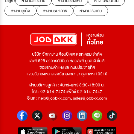
Tags :
หางานราชการ
หางานเชียงใหม่
หางานขอนแก่น
หางานภูเก็ต
หางานธนาคาร
หางานโรงแรม
บริษัท จัดหางาน จ๊อบบีเคเค ดอท คอม จำกัด
เลขที่ 625 อาคารทัศนียา ห้องเลขที่ ยูนิต ดี ชั้น 5
ซอยรามคำแหง 39 ถนนประชาอุทิศ
แขวงวังทองหลางเขตวังทองหลาง กรุงเทพฯ 10310
ฝ่ายบริการลูกค้า : จันทร์-เสาร์ 8:30-18:00 น.
โทร : 02-514-7474 แฟ็กซ์ 02-514-7447
อีเมล :
help@jobbkk.com
,
sales@jobbkk.com