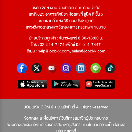
บริษัท จัดหางาน จ๊อบบีเคเค ดอท คอม จำกัด
เลขที่ 625 อาคารทัศนียา ห้องเลขที่ ยูนิต ดี ชั้น 5
ซอยรามคำแหง 39 ถนนประชาอุทิศ
แขวงวังทองหลางเขตวังทองหลาง กรุงเทพฯ 10310
ฝ่ายบริการลูกค้า : จันทร์-เสาร์ 8:30-18:00 น.
โทร : 02-514-7474 แฟ็กซ์ 02-514-7447
อีเมล :
help@jobbkk.com
,
sales@jobbkk.com
JOBBKK.COM © สงวนลิขสิทธิ์ All Right Reserved
ข้อตกลงและเงื่อนไขการใช้บริการสมาชิกผู้ประกอบการ
ข้อตกลงและเงื่อนไขการใช้บริการสมาชิกผู้สมัครงาน
นโยบายความเป็นส่วนตัว
นโยบายคุกกี้