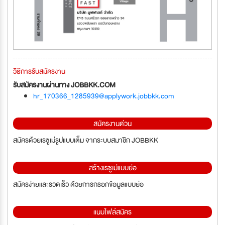
วิธีการรับสมัครงาน
รับสมัครงานผ่านทาง JOBBKK.COM
hr_170366_1285939@applywork.jobbkk.com
สมัครงานด่วน
สมัครด้วยเรซูเม่รูปแบบเต็ม จากระบบสมาชิก JOBBKK
สร้างเรซูเม่แบบย่อ
สมัครง่ายและรวดเร็ว ด้วยการกรอกข้อมูลแบบย่อ
แนบไฟล์สมัคร