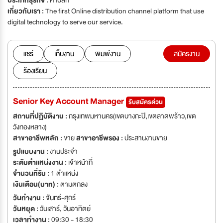
ประเภทธุรกิจ :
ค้าปลีก
เกี่ยวกับเรา :
The first Online distribution channel platform that use
digital technology to serve our service.
แชร์
เก็บงาน
พิมพ์งาน
สมัครงาน
ร้องเรียน
Senior Key Account Manager
รับสมัครด่วน
สถานที่ปฏิบัติงาน :
กรุงเทพมหานคร(เขตบางกะปิ,เขตลาดพร้าว,เขต
วังทองหลาง)
สาขาอาชีพหลัก :
ขาย
สาขาอาชีพรอง :
ประสานงานขาย
รูปแบบงาน :
งานประจำ
ระดับตำแหน่งงาน :
เจ้าหน้าที่
จำนวนที่รับ :
1 ตำแหน่ง
เงินเดือน(บาท) :
ตามตกลง
วันทำงาน :
จันทร์-ศุกร์
วันหยุด :
วันเสาร์
,
วันอาทิตย์
เวลาทำงาน :
09:30 - 18:30