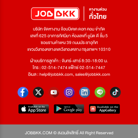
บริษัท จัดหางาน จ๊อบบีเคเค ดอท คอม จำกัด
เลขที่ 625 อาคารทัศนียา ห้องเลขที่ ยูนิต ดี ชั้น 5
ซอยรามคำแหง 39 ถนนประชาอุทิศ
แขวงวังทองหลางเขตวังทองหลาง กรุงเทพฯ 10310
ฝ่ายบริการลูกค้า : จันทร์-เสาร์ 8:30-18:00 น.
โทร : 02-514-7474 แฟ็กซ์ 02-514-7447
อีเมล :
help@jobbkk.com
,
sales@jobbkk.com
JOBBKK.COM © สงวนลิขสิทธิ์ All Right Reserved