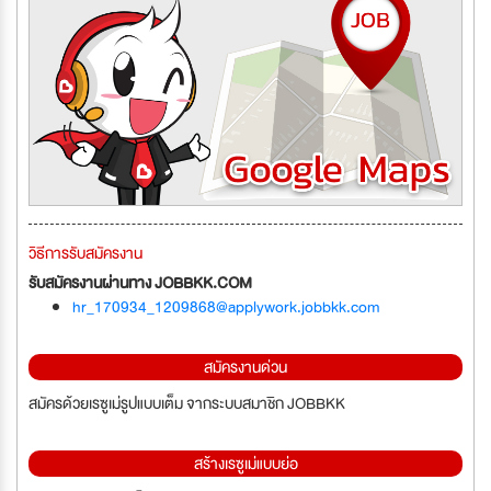
วิธีการรับสมัครงาน
รับสมัครงานผ่านทาง JOBBKK.COM
hr_170934_1209868@applywork.jobbkk.com
สมัครงานด่วน
สมัครด้วยเรซูเม่รูปแบบเต็ม จากระบบสมาชิก JOBBKK
สร้างเรซูเม่แบบย่อ