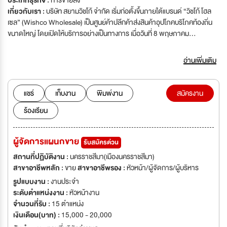
ประเภทธุรกิจ :
การขายส่ง
เกี่ยวกับเรา :
บริษัท สยามวิชโก้ จำกัด เริ่มก่อตั้งขึ้นภายใต้แบรนด์ “วิชโก้ โฮล
เซล” (Wishco Wholesale) เป็นศูนย์ค้าปลีกค้าส่งสินค้าอุปโภคบริโภคท้องถิ่น
ขนาดใหญ่ โดยเปิดให้บริการอย่างเป็นทางการ เมื่อวันที่ 8 พฤษภาคม
พ.ศ.2561 ตั้งอยู่บนพื้นที่ 71 ไร่ บนถนนราชสีมา-โชคชัย ต.หัวทะเล อ.เมืองฯ
จ.นครราชสีมา ขนาด 9,500 ตารางเมตร เงินลงทุนกว่า 600 ล้านบาท ซึ่ง เป็น
อ่านเพิ่มเติม
สาขาใหญ่ที่สุดภายใต้แบรนด์ "วิชโก้" ธุรกิจครอบครัวของตระกูล “วิชชาพิณ”
จ.นครราชสีมา โดยกำเนิด ทั้งนี้ “วิชโก้ โฮลเซล” เป็นศูนย์ค้าปลีกค้าส่งขนาดใหญ่
สไตล์โมเดิร์น มีสินค้าหลากหลายมากกว่า 100,000 รายการ มีการแบ่งโซนออก
แชร์
เก็บงาน
พิมพ์งาน
สมัครงาน
เป็น สินค้าอุปโภคบริโภค อาหารสด อาหารแช่แข็ง ผลไม้ ผักพื้นบ้านซึ่งสั่งตรง
ร้องเรียน
จากแหล่งผลิต เครื่องใช้ไฟฟ้า เครื่องใช้ในครัวเรือน โซนบิวตี้ และโซน FOOD
COURT เน้นร้านอาหารชื่อดังในโคราช รวมกว่า 11 ร้านค้าชื่อดัง และ รุกขยาย
สาขา ในรูปแบบ วิชโก้ เอกซ์เพรส (Wishco Express) ปัจจุบันได้เปิดสาขา
ผู้จัดการแผนกขาย
รับสมัครด่วน
ทั้งหมด 96 สาขาและรุกขยายสาขาเพิ่มตามเป้าหมายรวม 100 แห่ง ภายใต้
สโลแกน "เราคือคลังสินค้าของคุณ" ถูกเงิน ถูกใจ ทุกวัน และได้ของครบ พบของ
สถานที่ปฏิบัติงาน :
นครราชสีมา(เมืองนครราชสีมา)
ถูก ถูกเงิน ถูกใจ ทุกวัน
สาขาอาชีพหลัก :
ขาย
สาขาอาชีพรอง :
หัวหน้า/ผู้จัดการ/ผู้บริหาร
รูปแบบงาน :
งานประจำ
ระดับตำแหน่งงาน :
หัวหน้างาน
จำนวนที่รับ :
15 ตำแหน่ง
เงินเดือน(บาท) :
15,000 - 20,000