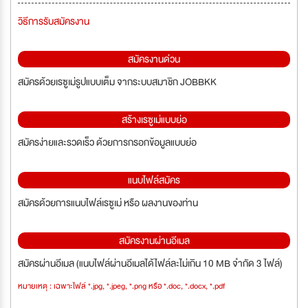
วิธีการรับสมัครงาน
สมัครงานด่วน
สมัครด้วยเรซูเม่รูปแบบเต็ม จากระบบสมาชิก JOBBKK
สร้างเรซูเม่แบบย่อ
สมัครง่ายและรวดเร็ว ด้วยการกรอกข้อมูลแบบย่อ
แนบไฟล์สมัคร
สมัครด้วยการแนบไฟล์เรซูเม่ หรือ ผลงานของท่าน
สมัครงานผ่านอีเมล
สมัครผ่านอีเมล (แนบไฟล์ผ่านอีเมลได้ไฟล์ละไม่เกิน 10 MB จำกัด 3 ไฟล์)
หมายเหตุ : เฉพาะไฟล์ *.jpg, *.jpeg, *.png หรือ *.doc, *.docx, *.pdf