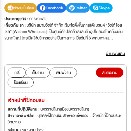
เข้าชมเว็บไซต์
Facebook
Twitter
Skype
ประเภทธุรกิจ :
การขายส่ง
เกี่ยวกับเรา :
บริษัท สยามวิชโก้ จำกัด เริ่มก่อตั้งขึ้นภายใต้แบรนด์ “วิชโก้ โฮล
เซล” (Wishco Wholesale) เป็นศูนย์ค้าปลีกค้าส่งสินค้าอุปโภคบริโภคท้องถิ่น
ขนาดใหญ่ โดยเปิดให้บริการอย่างเป็นทางการ เมื่อวันที่ 8 พฤษภาคม
พ.ศ.2561 ตั้งอยู่บนพื้นที่ 71 ไร่ บนถนนราชสีมา-โชคชัย ต.หัวทะเล อ.เมืองฯ
จ.นครราชสีมา ขนาด 9,500 ตารางเมตร เงินลงทุนกว่า 600 ล้านบาท ซึ่ง เป็น
อ่านเพิ่มเติม
สาขาใหญ่ที่สุดภายใต้แบรนด์ "วิชโก้" ธุรกิจครอบครัวของตระกูล “วิชชาพิณ”
จ.นครราชสีมา โดยกำเนิด ทั้งนี้ “วิชโก้ โฮลเซล” เป็นศูนย์ค้าปลีกค้าส่งขนาดใหญ่
สไตล์โมเดิร์น มีสินค้าหลากหลายมากกว่า 100,000 รายการ มีการแบ่งโซนออก
แชร์
เก็บงาน
พิมพ์งาน
สมัครงาน
เป็น สินค้าอุปโภคบริโภค อาหารสด อาหารแช่แข็ง ผลไม้ ผักพื้นบ้านซึ่งสั่งตรง
ร้องเรียน
จากแหล่งผลิต เครื่องใช้ไฟฟ้า เครื่องใช้ในครัวเรือน โซนบิวตี้ และโซน FOOD
COURT เน้นร้านอาหารชื่อดังในโคราช รวมกว่า 11 ร้านค้าชื่อดัง และ รุกขยาย
สาขา ในรูปแบบ วิชโก้ เอกซ์เพรส (Wishco Express) ปัจจุบันได้เปิดสาขา
เจ้าหน้าที่ฝึกอบรม
ทั้งหมด 96 สาขาและรุกขยายสาขาเพิ่มตามเป้าหมายรวม 100 แห่ง ภายใต้
สโลแกน "เราคือคลังสินค้าของคุณ" ถูกเงิน ถูกใจ ทุกวัน และได้ของครบ พบของ
สถานที่ปฏิบัติงาน :
นครราชสีมา(เมืองนครราชสีมา)
ถูก ถูกเงิน ถูกใจ ทุกวัน
สาขาอาชีพหลัก :
บุคคล/ฝึกอบรม
สาขาอาชีพรอง :
เจ้าหน้าที่ฝึกอบรม/
วิทยากร
รูปแบบงาน :
งานประจำ