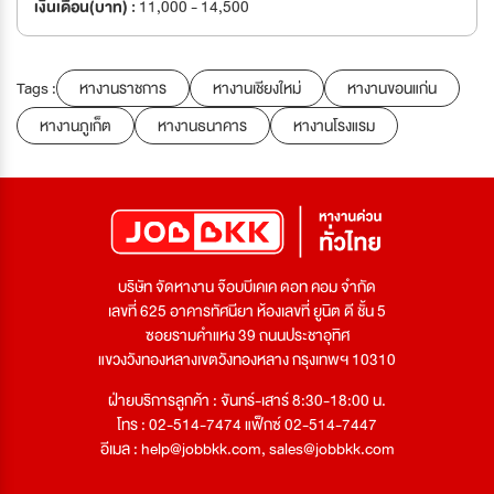
เงินเดือน(บาท) :
11,000 - 14,500
Tags :
หางานราชการ
หางานเชียงใหม่
หางานขอนแก่น
หางานภูเก็ต
หางานธนาคาร
หางานโรงแรม
บริษัท จัดหางาน จ๊อบบีเคเค ดอท คอม จำกัด
เลขที่ 625 อาคารทัศนียา ห้องเลขที่ ยูนิต ดี ชั้น 5
ซอยรามคำแหง 39 ถนนประชาอุทิศ
แขวงวังทองหลางเขตวังทองหลาง กรุงเทพฯ 10310
ฝ่ายบริการลูกค้า : จันทร์-เสาร์ 8:30-18:00 น.
โทร : 02-514-7474 แฟ็กซ์ 02-514-7447
อีเมล :
help@jobbkk.com
,
sales@jobbkk.com