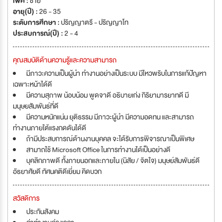
เพศ :
ชาย
อายุ(ปี) :
26 - 35
ระดับการศึกษา :
ปริญญาตรี - ปริญญาโท
ประสบการณ์(ปี) :
2 - 4
คุณสมบัติด้านความรู้และความสามารถ
มีภาวะความเป็นผู้นำ ทำงานอย่างเป็นระบบ มีไหวพริบในการแก้ปัญหา
เฉพาะหน้าได้ดี
มีความสุภาพ น้อบน้อม พูดจาดี อธิบายเก่ง กิริยามารยาทดี มี
มนุษยสัมพันธ์ที่ดี
มีความหนักแน่น ยุติธรรม มีภาวะผู้นำ มีความอดทน และสามารถ
ทำงานภายใต้แรงกดดันได้ดี
ถ้ามีประสบการณ์ด้านงานบุคคล จะได้รับการพิจารณาเป็นพิเศษ
สามาถใช้ Microsoft Office ในการทำงานได้เป็นอย่างดี
บุคลิกภาพดี ทั้งภายนอกและภายใน (นิสัย / จิตใจ) มนุษย์สัมพันธ์ดี
อัธยาศัยดี ทัศนคติดีเยี่ยม คิดบวก
สวัสดิการ
ประกันสังคม